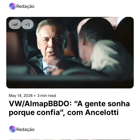
Redação
ref
+3
May 14, 2026
•
3 min read
VW/AlmapBBDO: “A gente sonha 
porque confia”, com Ancelotti
Redação