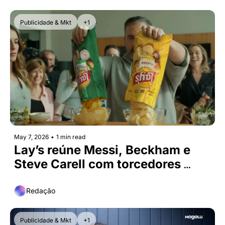
Publicidade & Mkt
+1
May 7, 2026
•
1 min read
Lay’s reúne Messi, Beckham e 
Steve Carell com torcedores 
reais
Redação
Publicidade & Mkt
+1