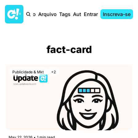
Início
Arquivo
Tags
Autores
Entrar
Inscreva-se
fact-card
Publicidade & Mkt
+2
May 22, 2026
•
1 min read