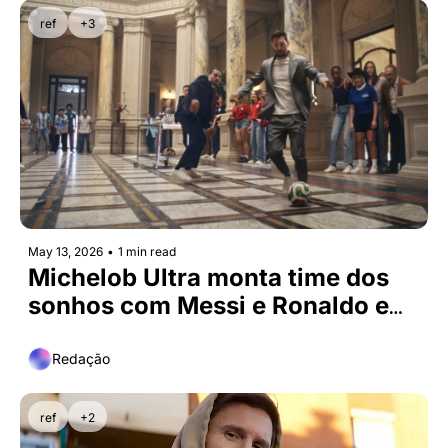
ref
+3
May 13, 2026
•
1 min read
Michelob Ultra monta time dos 
sonhos com Messi e Ronaldo em 
campanha global
Redação
ref
+2