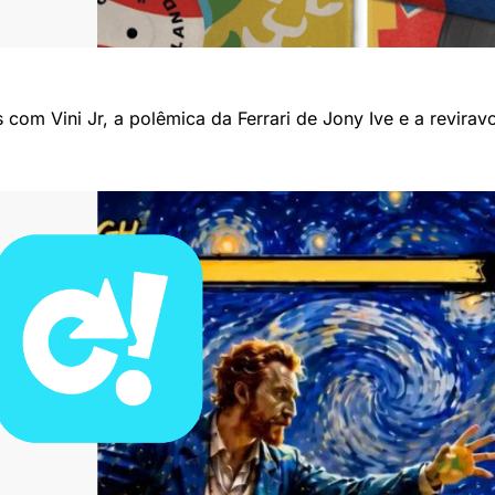
om Vini Jr, a polêmica da Ferrari de Jony Ive e a revirav