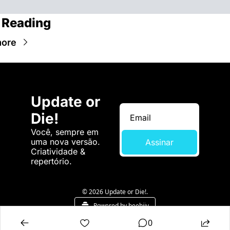
 Reading
more
Update or 
Die!
Você, sempre em 
uma nova versão. 
Assinar
Criatividade & 
repertório.
© 2026 Update or Die!.
Powered by beehiiv
0