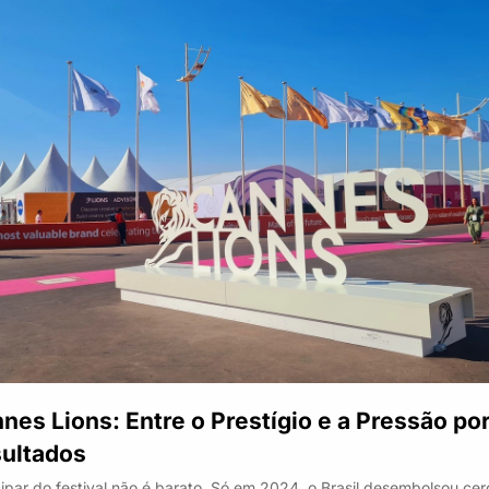
nes Lions: Entre o Prestígio e a Pressão por
ultados
cipar do festival não é barato. Só em 2024, o Brasil desembolsou cer