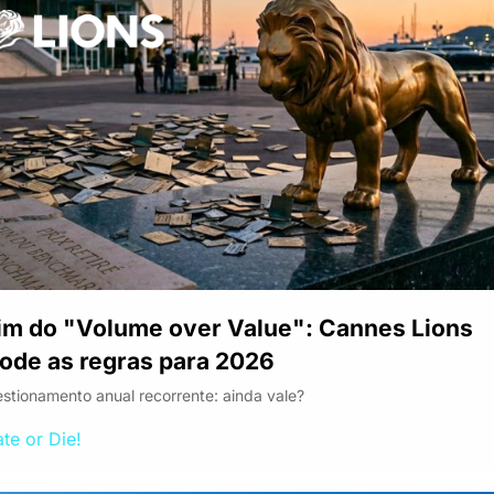
im do "Volume over Value": Cannes Lions 
ode as regras para 2026
stionamento anual recorrente: ainda vale?
te or Die!