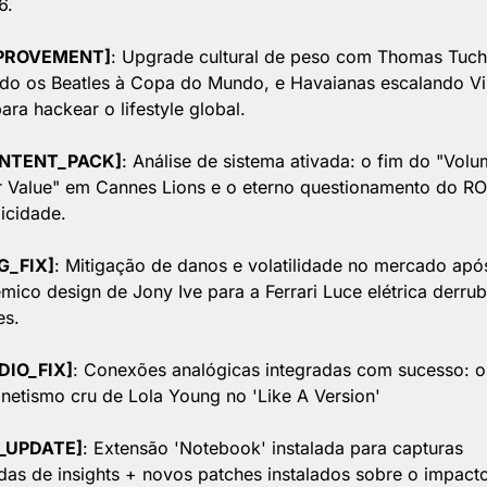
6.
PROVEMENT]
: Upgrade cultural de peso com Thomas Tuche
do os Beatles à Copa do Mundo, e Havaianas escalando Vin
para hackear o lifestyle global.
NTENT_PACK]
: Análise de sistema ativada: o fim do "Volu
 Value" em Cannes Lions e o eterno questionamento do ROI
icidade.
G_FIX]
: Mitigação de danos e volatilidade no mercado após
mico design de Jony Ive para a Ferrari Luce elétrica derruba
es.
DIO_FIX]
: Conexões analógicas integradas com sucesso: o 
etismo cru de Lola Young no 'Like A Version' 
_UPDATE]
: Extensão 'Notebook' instalada para capturas 
das de insights + novos patches instalados sobre o impacto