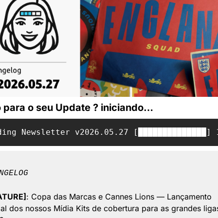
 para o seu Update ? iniciando…
ding Newsletter v2026.05.27 [██████████████] 
NGELOG
ATURE]
: Copa das Marcas e Cannes Lions — Lançamento 
ial dos nossos Mídia Kits de cobertura para as grandes ligas