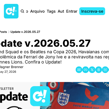
Início
Arquivo
Tags
Autores
Entrar
Inscreva-se
Posts
Update v.2026.05.27
date v.2026.05.27
nd Squad e os Beatles na Copa 2026, Havaianas com 
polêmica da Ferrari de Jony Ive e a reviravolta nas re
nnes Lions. Confira o Update!
agner Brenner
ay 27, 2026