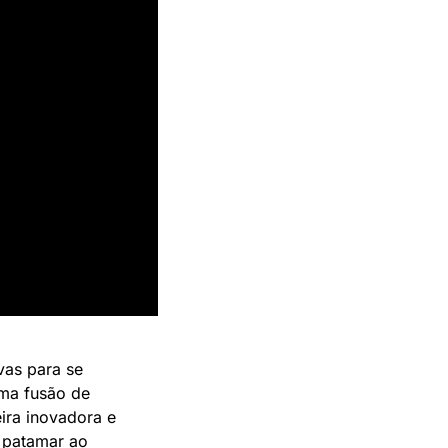
as para se 
ma fusão de 
ra inovadora e 
 patamar ao 