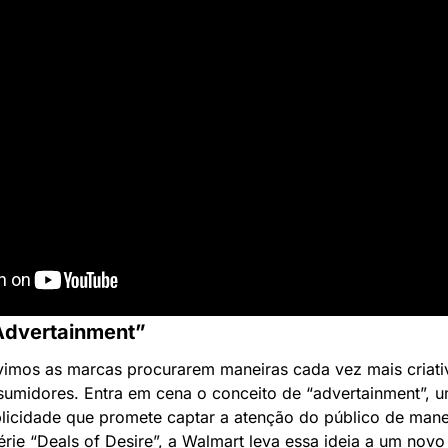
Advertainment”
vimos as marcas procurarem maneiras cada vez mais criativ
umidores. Entra em cena o conceito de “advertainment”, u
licidade que promete captar a atenção do público de manei
rie “Deals of Desire”, a Walmart leva essa ideia a um novo