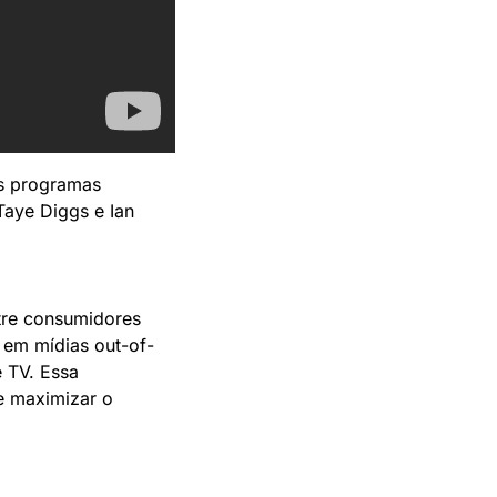
s programas 
aye Diggs e Ian 
tre consumidores 
 em mídias out-of-
TV. Essa 
 maximizar o 