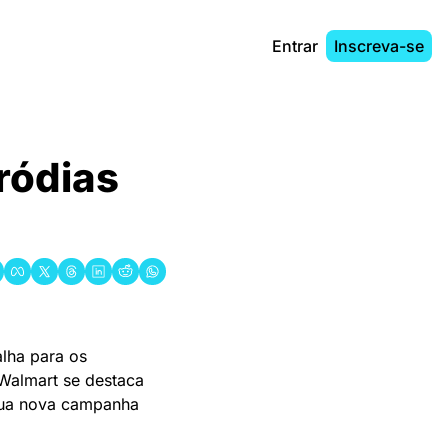
Entrar
Inscreva-se
ódias 
ha para os 
Walmart se destaca 
ua nova campanha 