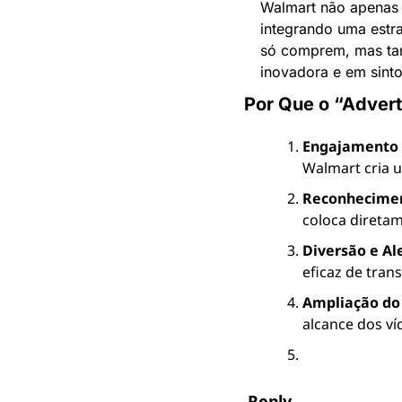
Walmart não apenas o
integrando uma estra
só comprem, mas ta
inovadora e em sint
Por Que o “Adver
Engajamento 
Walmart cria 
Reconhecime
coloca direta
Diversão e Al
eficaz de tra
Ampliação do
alcance dos v
Reply