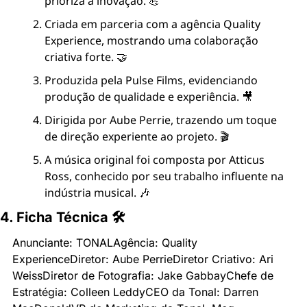
prioriza a inovação. 💪
Criada em parceria com a agência Quality 
Experience, mostrando uma colaboração 
criativa forte. 🤝
Produzida pela Pulse Films, evidenciando 
produção de qualidade e experiência. 🎥
Dirigida por Aube Perrie, trazendo um toque 
de direção experiente ao projeto. 🎬
A música original foi composta por Atticus 
Ross, conhecido por seu trabalho influente na 
indústria musical. 🎶
4. Ficha Técnica 🛠
Anunciante: TONAL
Agência: Quality 
Experience
Diretor: Aube Perrie
Diretor Criativo: Ari 
Weiss
Diretor de Fotografia: Jake Gabbay
Chefe de 
Estratégia: Colleen Leddy
CEO da Tonal: Darren 