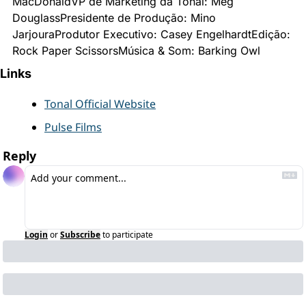
MacDonald
VP de Marketing da Tonal: Meg 
Douglass
Presidente de Produção: Mino 
Jarjoura
Produtor Executivo: Casey Engelhardt
Edição: 
Rock Paper Scissors
Música & Som: Barking Owl
Links
Tonal Official Website
Pulse Films
Reply
Login
or
Subscribe
to participate