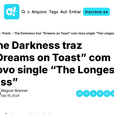
Início
Arquivo
Tags
Autores
Entrar
Inscreva-se
Posts
The Darkness traz “Dreams on Toast” com novo single “The Longes
he Darkness traz 
Dreams on Toast” com 
ovo single “The Longest
iss”
Wagner Brenner
Sep 19, 2024