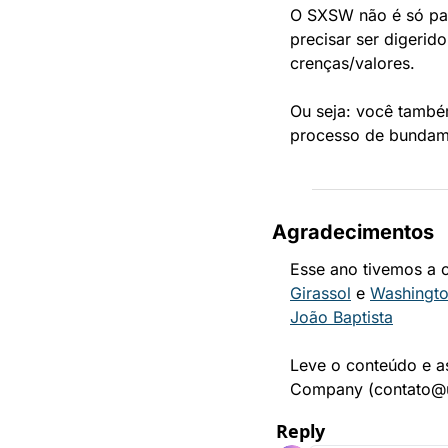
O SXSW não é só palc
precisar ser digerid
crenças/valores.
Ou seja: você també
processo de bundamo
Agradecimentos
Esse ano tivemos a 
Girassol
 e 
Washingto
João Baptista
Leve o conteúdo e as
Company (
contato@
Reply