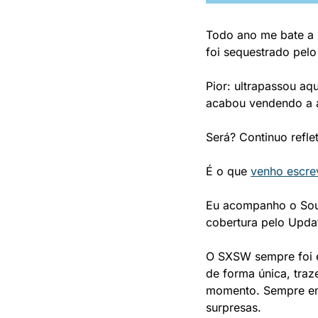
Todo ano me bate a
foi sequestrado pelo
Pior: ultrapassou a
acabou vendendo a a
Será? Continuo refle
É o que 
venho escr
Eu acompanho o Sout
cobertura pelo Updat
O SXSW sempre foi e
de forma única, tra
momento. Sempre ent
surpresas.