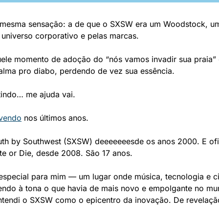
 mesma sensação: a de que o SXSW era um Woodstock, um 
 universo corporativo e pelas marcas. 
quele momento de adoção do “nós vamos invadir sua praia” 
lma pro diabo, perdendo de vez sua essência.
tindo… me ajuda vai.
evendo
 nos últimos anos.
h by Southwest (SXSW) deeeeeeesde os anos 2000. E ofic
e or Die, desde 2008. São 17 anos. 
special para mim — um lugar onde música, tecnologia e c
zendo à tona o que havia de mais novo e empolgante no mu
endi o SXSW como o epicentro da inovação. De revelação