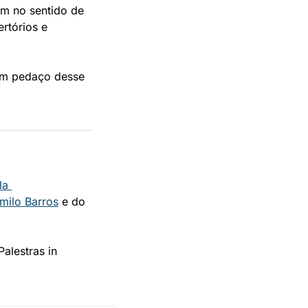
m no sentido de 
tórios e 
um pedaço desse 
la 
milo Barros
 e do 
lestras in 