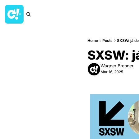
Home
Posts
SXSW: já d
SXSW: ja
Wagner Brenner
Mar 16, 2025