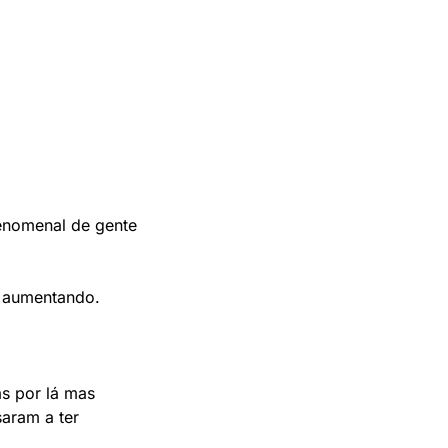
enomenal de gente 
i aumentando. 
s por lá mas 
ram a ter 