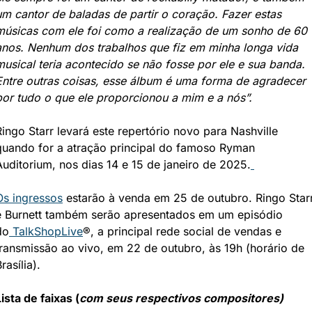
um cantor de baladas de partir o coração. Fazer estas 
músicas com ele foi como a realização de um sonho de 60 
anos. Nenhum dos trabalhos que fiz em minha longa vida 
musical teria acontecido se não fosse por ele e sua banda. 
Entre outras coisas, esse álbum é uma forma de agradecer 
por tudo o que ele proporcionou a mim e a nós”.
Ringo Starr levará este repertório novo para Nashville 
quando for a atração principal do famoso Ryman 
Auditorium, nos dias 14 e 15 de janeiro de 2025.
Os ingressos
 estarão à venda em 25 de outubro. Ringo Starr
e Burnett também serão apresentados em um episódio 
do
 TalkShopLive
®, a principal rede social de vendas e 
transmissão ao vivo, em 22 de outubro, às 19h (horário de 
rasília).
Lista de faixas (
com seus respectivos compositores)