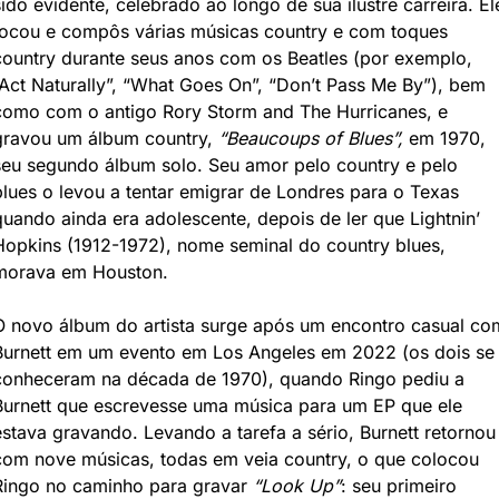
sido evidente, celebrado ao longo de sua ilustre carreira. Ele
tocou e compôs várias músicas country e com toques 
country durante seus anos com os Beatles (por exemplo, 
“Act Naturally”, “What Goes On”, “Don’t Pass Me By”), bem 
como com o antigo Rory Storm and The Hurricanes, e 
gravou um álbum country, 
“Beaucoups of Blues”,
 em 1970, 
seu segundo álbum solo. Seu amor pelo country e pelo 
blues o levou a tentar emigrar de Londres para o Texas 
quando ainda era adolescente, depois de ler que Lightnin’ 
Hopkins (1912-1972), nome seminal do country blues, 
morava em Houston.
O novo álbum do artista surge após um encontro casual com
Burnett em um evento em Los Angeles em 2022 (os dois se 
conheceram na década de 1970), quando Ringo pediu a 
Burnett que escrevesse uma música para um EP que ele 
estava gravando. Levando a tarefa a sério, Burnett retornou 
com nove músicas, todas em veia country, o que colocou 
Ringo no caminho para gravar 
“Look Up”
: seu primeiro 