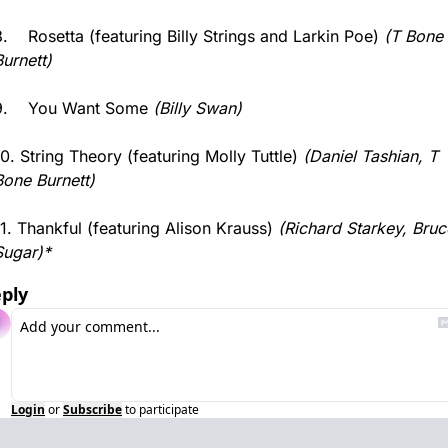
8.    Rosetta (featuring Billy Strings and Larkin Poe) 
(T Bone 
Burnett)
9.    You Want Some 
(Billy Swan)
10. String Theory (featuring Molly Tuttle) 
(Daniel Tashian, T 
Bone Burnett)
11. Thankful (featuring Alison Krauss) 
(Richard Starkey, Bruce
Sugar)*
ply
Login
or
Subscribe
to participate