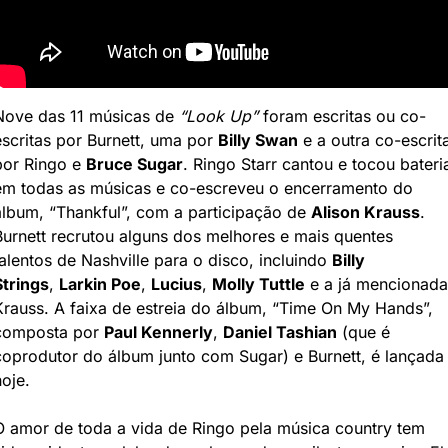
Nove das 11 músicas de 
“Look Up” 
foram escritas ou co-
escritas por Burnett, uma por 
Billy Swan
 e a outra co-escrita
por Ringo e 
Bruce Sugar
. Ringo Starr cantou e tocou bateria
em todas as músicas e co-escreveu o encerramento do 
álbum, “Thankful”, com a participação de 
Alison Krauss
. 
Burnett recrutou alguns dos melhores e mais quentes 
talentos de Nashville para o disco, incluindo 
Billy 
Strings
, 
Larkin Poe
, 
Lucius
, 
Molly Tuttle
 e a já mencionada 
Krauss. A faixa de estreia do álbum, “Time On My Hands”, 
composta por 
Paul Kennerly
, 
Daniel Tashian
 (que é 
coprodutor do álbum junto com Sugar) e Burnett, é lançada 
hoje.
O amor de toda a vida de Ringo pela música country tem 