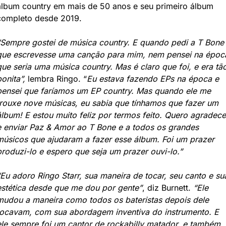
álbum country em mais de 50 anos e seu primeiro álbum 
completo desde 2019.
“Sempre gostei de música country. E quando pedi a T Bone 
que escrevesse uma canção para mim, nem pensei na época
que seria uma música country. Mas é claro que foi, e era tão
bonita”,
 lembra Ringo. “
Eu estava fazendo EPs na época e 
pensei que faríamos um EP country. Mas quando ele me 
trouxe nove músicas, eu sabia que tínhamos que fazer um 
álbum! E estou muito feliz por termos feito. Quero agradecer
e enviar Paz & Amor ao T Bone e a todos os grandes 
músicos que ajudaram a fazer esse álbum. Foi um prazer 
produzi-lo e espero que seja um prazer ouvi-lo.”
“Eu adoro Ringo Starr, sua maneira de tocar, seu canto e sua
estética desde que me dou por gente”
, diz Burnett. 
“Ele 
mudou a maneira como todos os bateristas depois dele 
tocavam, com sua abordagem inventiva do instrumento. E 
ele sempre foi um cantor de rockabilly matador, e também 