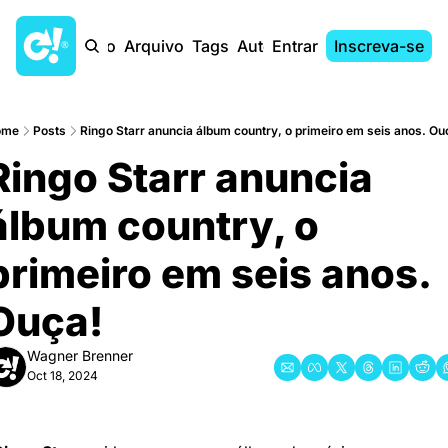
Início
Arquivo
Tags
Autores
Entrar
Inscreva-se
ome
Posts
Ringo Starr anuncia álbum country, o primeiro em seis anos. Ouc
Ringo Starr anuncia 
álbum country, o 
primeiro em seis anos. 
Ouça!
Wagner Brenner
Oct 18, 2024