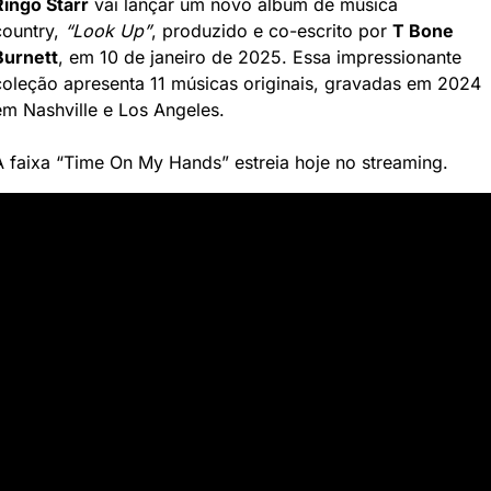
Ringo Starr
 vai lançar um novo álbum de música 
country,
 “Look Up”
, produzido e co-escrito por 
T Bone 
Burnett
, em 10 de janeiro de 2025. Essa impressionante 
coleção apresenta 11 músicas originais, gravadas em 2024 
em Nashville e Los Angeles. 
A faixa “Time On My Hands” estreia hoje no streaming.