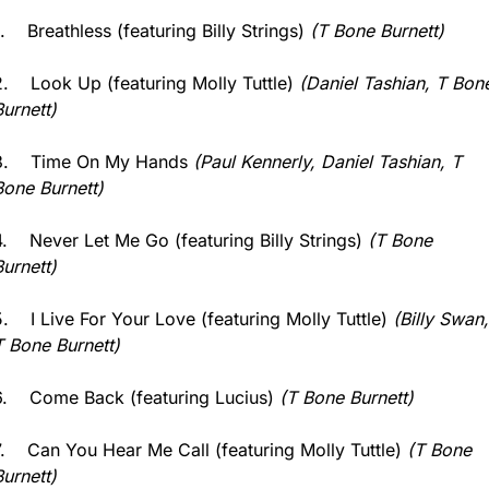
.    Breathless (featuring Billy Strings) 
(T Bone Burnett)
2.    Look Up (featuring Molly Tuttle) 
(Daniel Tashian, T Bone
Burnett)
3.    Time On My Hands 
(Paul Kennerly, Daniel Tashian, T 
Bone Burnett)
4.    Never Let Me Go (featuring Billy Strings) 
(T Bone 
Burnett)
5.    I Live For Your Love (featuring Molly Tuttle) 
(Billy Swan, 
T Bone Burnett)
6.    Come Back (featuring Lucius) 
(T Bone Burnett)
7.    Can You Hear Me Call (featuring Molly Tuttle) 
(T Bone 
Burnett)