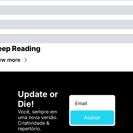
eep Reading
ew more
Update or 
Die!
Você, sempre em 
uma nova versão. 
Assinar
Criatividade & 
repertório.