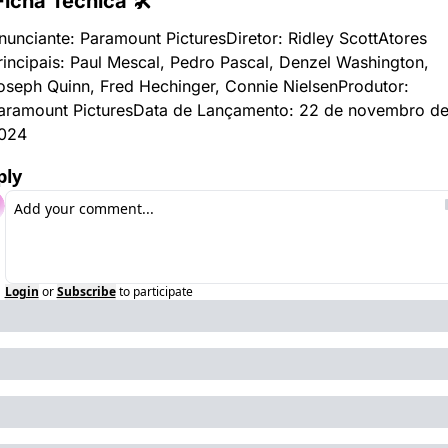
Ficha Técnica 🛠
nunciante: Paramount Pictures
Diretor: Ridley Scott
Atores 
rincipais: Paul Mescal, Pedro Pascal, Denzel Washington, 
oseph Quinn, Fred Hechinger, Connie Nielsen
Produtor: 
aramount Pictures
Data de Lançamento: 22 de novembro de
024
ply
Login
or
Subscribe
to participate