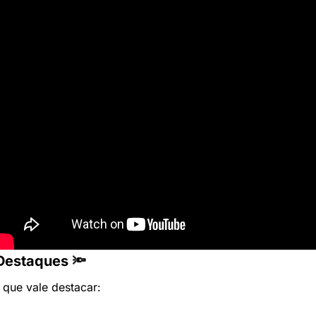
Destaques 🔦
 que vale destacar: