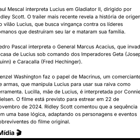
aul Mescal interpreta Lucius em Gladiator II, dirigido por 
idley Scott. O trailer mais recente revela a história de origem
o vilão Lucius, que busca vingança contra os líderes 
omanos que destruíram seu lar e mataram sua família. 
edro Pascal interpreta o General Marcus Acacius, que invadi
 casa de Lucius sob comando dos Imperadores Geta (Josep
uinn) e Caracalla (Fred Hechinger). 
enzel Washington faz o papel de Macrinus, um comerciante
e armas, que manipula Lucius para usar sua raiva como 
erramenta. Lucilla, mãe de Lucius, é interpretada por Connie
ielsen. O filme está previsto para estrear em 22 de 
ovembro de 2024. Ridley Scott comentou que a sequência 
em uma base lógica, adaptando os personagens e eventos 
obreviventes do filme original.
Mídia 🎬