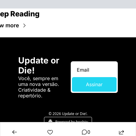
ep Reading
w more
Update or 
Die!
Você, sempre em 
uma nova versão. 
Assinar
Criatividade & 
repertório.
© 2026 Update or Die!.
Powered by beehiiv
0