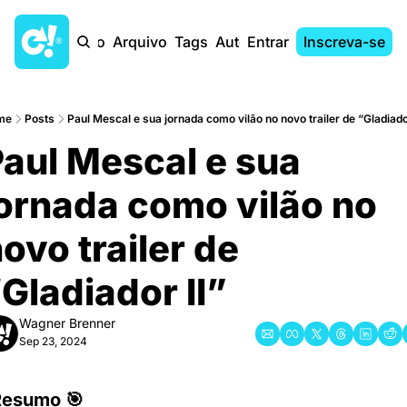
Início
Arquivo
Tags
Autores
Entrar
Inscreva-se
me
Posts
Paul Mescal e sua jornada como vilão no novo trailer de “Gladiador
aul Mescal e sua 
ornada como vilão no 
ovo trailer de 
Gladiador II”
Wagner Brenner
Sep 23, 2024
Resumo 🎯