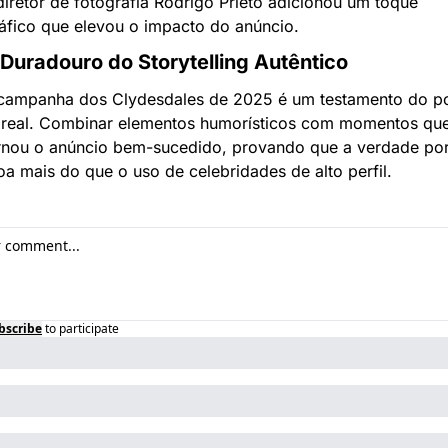
retor de fotografia Rodrigo Prieto adicionou um toque 
áfico que elevou o impacto do anúncio.
Duradouro do Storytelling Autêntico
a campanha dos Clydesdales de 2025 é um testamento do po
ng real. Combinar elementos humorísticos com momentos que
rnou o anúncio bem-sucedido, provando que a verdade por 
a mais do que o uso de celebridades de alto perfil.
bscribe
to participate