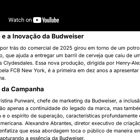
 e a Inovação da Budweiser
 por trás do comercial de 2025 girou em torno de um potro,
, que ajuda a entregar um barril de cerveja que caiu de um
s Clydesdales. Essa nova produção, dirigida por Henry-Alex
pela FCB New York, é a primeira em dez anos a apresentar 
ha.
s da Campanha
stina Punwani, chefe de marketing da Budweiser, a inclusã
não apenas a continuidade do legado da marca, mas também
a e o espírito de superação, características profundamente 
americana. Alexandre Abrantes, diretor executivo de criaçã
enfatiza que essa abordagem toca o público de maneira em
capturando a essência da Budweiser.