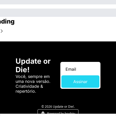
ading
Update or 
Die!
Você, sempre em 
uma nova versão. 
Assinar
Criatividade & 
repertório.
© 2026 Update or Die!.
Powered by beehiiv