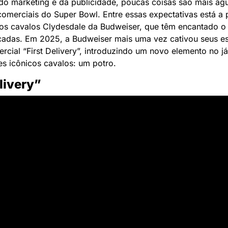
o marketing e da publicidade, poucas coisas são mais agu
omerciais do Super Bowl. Entre essas expectativas está a 
os cavalos Clydesdale da Budweiser, que têm encantado o 
cadas. Em 2025, a Budweiser mais uma vez cativou seus es
cial “First Delivery”, introduzindo um novo elemento no já 
s icônicos cavalos: um potro.
livery”