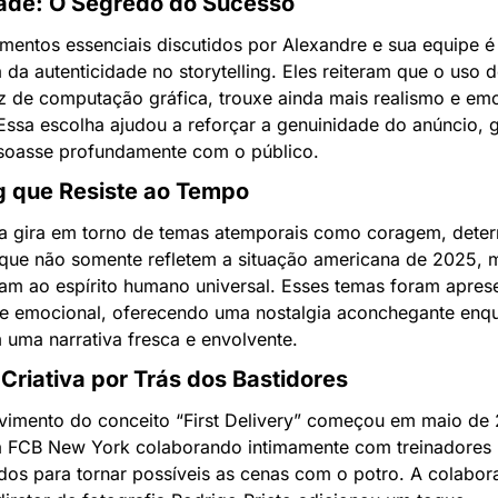
dade: O Segredo do Sucesso
entos essenciais discutidos por Alexandre e sua equipe é 
 da autenticidade no storytelling. Eles reiteram que o uso d
z de computação gráfica, trouxe ainda mais realismo e emo
ssa escolha ajudou a reforçar a genuinidade do anúncio, g
ssoasse profundamente com o público.
ng que Resiste ao Tempo
 gira em torno de temas atemporais como coragem, deter
, que não somente refletem a situação americana de 2025, m
am ao espírito humano universal. Esses temas foram aprese
 e emocional, oferecendo uma nostalgia aconchegante enqu
 uma narrativa fresca e envolvente.
Criativa por Trás dos Bastidores
vimento do conceito “First Delivery” começou em maio de 
a FCB New York colaborando intimamente com treinadores 
dos para tornar possíveis as cenas com o potro. A colabor