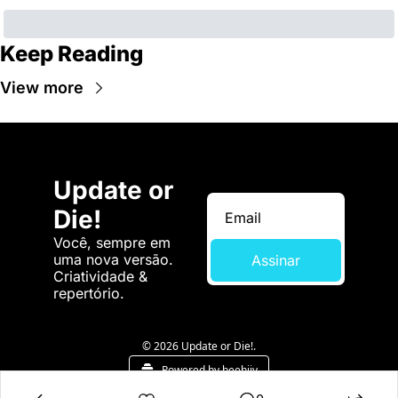
Keep Reading
View more
Update or 
Die!
Você, sempre em 
uma nova versão. 
Assinar
Criatividade & 
repertório.
© 2026 Update or Die!.
Powered by beehiiv