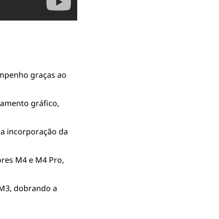
mpenho graças ao 
mento gráfico, 
a incorporação da 
es M4 e M4 Pro, 
3, dobrando a 