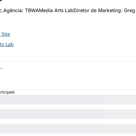
c.
Agência: TBWAMedia Arts Lab
Diretor de Marketing: Gre
 Site
ts Lab
articipate