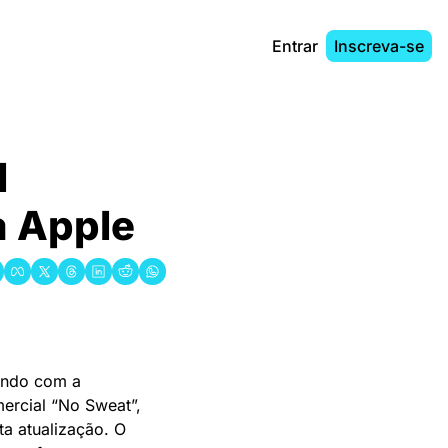
Entrar
Inscreva-se
 
a Apple
ando com a 
rcial “No Sweat”, 
 atualização. O 