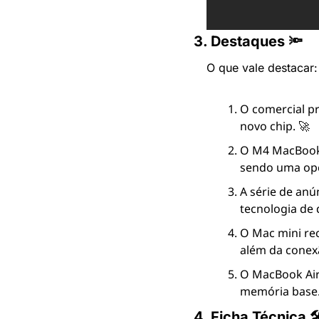
3. Destaques 🔦
O que vale destacar:
O comercial p
novo chip. 🚀
O M4 MacBook 
sendo uma opçã
A série de anú
tecnologia de 
O Mac mini re
além da conex
O MacBook Air
memória base.
4. Ficha Técnica 