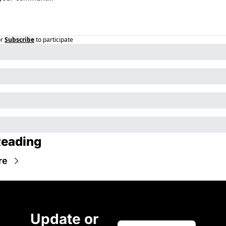
r
Subscribe
to participate
Reading
re
Update or 