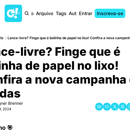
Início
Arquivo
Tags
Autores
Entrar
Inscreva-se
ts
Lance-livre? Finge que é bolinha de papel no lixo! Confira a nova campan
ce-livre? Finge que é 
inha de papel no lixo! 
fira a nova campanha 
idas
ner Brenner
9, 2024
mo 🎯