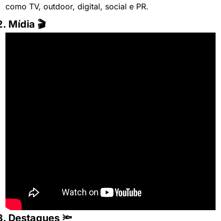
como TV, outdoor, digital, social e PR.
2. Mídia 🎬
3. Destaques 🔦