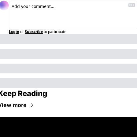
Login
or
Subscribe
to participate
Keep Reading
View more