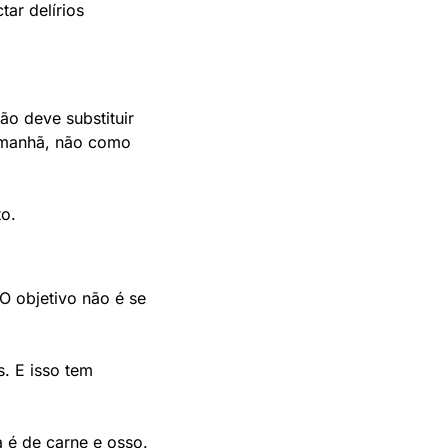
r delírios 
o deve substituir 
 manhã, não como 
to.
 O objetivo não é se 
 E isso tem 
 é de carne e osso.