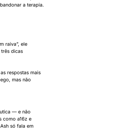
bandonar a terapia.
 raiva”, ele 
três dicas 
as respostas mais 
 ego, mas não 
utica — e não 
s como a16z e 
Ash só fala em 