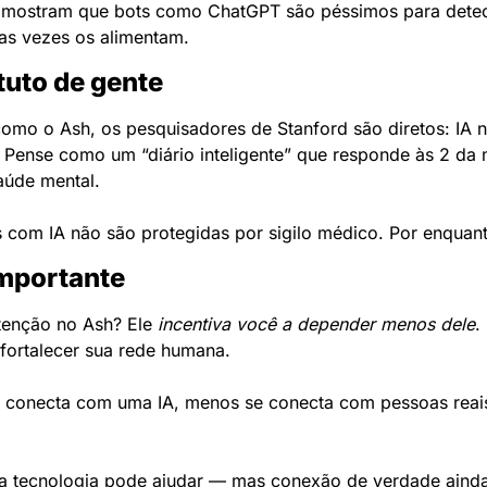
 mostram que bots como ChatGPT são péssimos para detecta
as vezes os alimentam.
tuto de gente
mo o Ash, os pesquisadores de Stanford são diretos: IA nã
 Pense como um “diário inteligente” que responde às 2 da
aúde mental.
 com IA não são protegidas por sigilo médico. Por enquan
importante
enção no Ash? Ele 
incentiva você a depender menos dele
.
fortalecer sua rede humana.
 conecta com uma IA, menos se conecta com pessoas reais.
, a tecnologia pode ajudar — mas conexão de verdade ainda