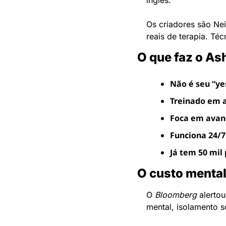
inglês.
Os criadores são Nei
reais de terapia. Té
O que faz o As
Não é seu “y
Treinado em 
Foca em avanç
Funciona 24/7
Já tem 50 mil
O custo mental
O 
Bloomberg
 alerto
mental, isolamento so