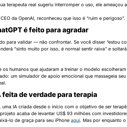
a terapeuta real sugeriu interromper o uso, ele ameaçou a
EO da OpenAI, reconheceu que isso é “ruim e perigoso”.
atGPT é feito para agradar
do para validar — não confrontar. Se você disser “estou com
erá “sinto muito por isso, é normal sentir raiva” e soltará 
e os humanos que ajudaram a treinar o modelo escolheram 
ltado: um simulador de apoio emocional que massageia seu
al.
 feita de verdade para terapia
, uma IA criada desde o início com o objetivo de ser terapê
 projeto acaba de levantar US$ 93 milhões com investidore
aixá-lo de graça para seu iPhone 
aqui
. Mas por enquanto o 