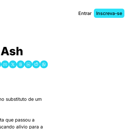
Entrar
Inscreva-se
 Ash
 substituto de um 
ta que passou a 
cando alívio para a 