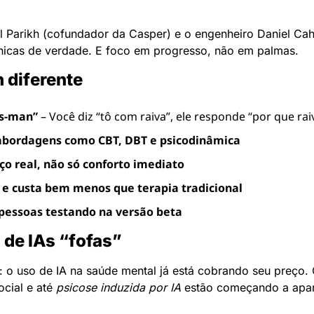
l Parikh (cofundador da Casper) e o engenheiro Daniel Cah
cnicas de verdade. E foco em progresso, não em palmas.
h diferente
es-man”
 – Você diz “tô com raiva”, ele responde “por que rai
abordagens como CBT, DBT e psicodinâmica
o real, não só conforto imediato
 e custa bem menos que terapia tradicional
 pessoas testando na versão beta
 de IAs “fofas”
u: o uso de IA na saúde mental já está cobrando seu preço.
cial e até 
psicose induzida por IA
 estão começando a apar