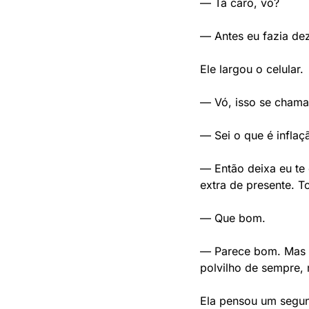
— Tá caro, vó?
— Antes eu fazia de
Ele largou o celular.
— Vó, isso se chama 
— Sei o que é infla
— Então deixa eu te 
extra de presente.
— Que bom.
— Parece bom. Mas a
polvilho de sempre,
Ela pensou um segu