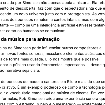
ha criada por Simonsen não apenas apoia a história. Ela refo
mento de descoberta, faz com que o espectador sinta que es
cendo um novo universo junto com o protagonista. As voze
ônicas dos bonecos remetem a cantos infantis, mas com alg
tante — como se uma inteligência artificial estivesse tentan
der como os humanos se comunicam.
o da música para animação
olha de Simonsen pode influenciar outros compositores a 
rar novas fontes sonoras, mesclando elementos acústicos e
ais de forma mais ousada. Elio nos mostra que é possível 
onar o público usando ferramentas impensadas — desde qu
ão narrativa seja clara.
 de bonecos de madeira cantores em Elio é mais do que um
e criativo. É um exemplo poderoso de como a tecnologia p
dir o vocabulário emocional da música de cinema. Em vez 
r fórmulas, Rob Simonsen criou uma experiência sonora que
rsa com o estranho, o belo e o inesperado — exatamente 