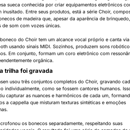
sa sueca conhecida por criar equipamentos eletrônicos co
 inusitado. Entre seus produtos, está a série Choir, compos
onecos de madeira que, apesar da aparência de brinquedo,
s de som com vozes únicas.
boneco do Choir tem um alcance vocal próprio e canta via 
ooth usando sinais MIDI. Sozinhos, produzem sons robóticos
sos. Em conjunto, formam um coro eletrônico com ressonân
eendentemente orgânica.
 trilha foi gravada
sen usou três conjuntos completos do Choir, gravando cad
o individualmente, como se fossem cantores humanos. Isso
tiu capturar as nuances e harmônicos de cada um, formand
jos a cappella que misturam texturas sintéticas e emoções 
as.
icrofonou os bonecos separadamente, respeitando suas 