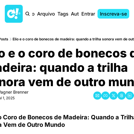
Início
Arquivo
Tags
Autores
Entrar
Inscreva-se
Posts
Elio e o coro de bonecos de madeira: quando a trilha sonora vem de o
io e o coro de bonecos d
deira: quando a trilha 
nora vem de outro mu
agner Brenner
l 1, 2025
 o Coro de Bonecos de Madeira: Quando a Trilha
a Vem de Outro Mundo