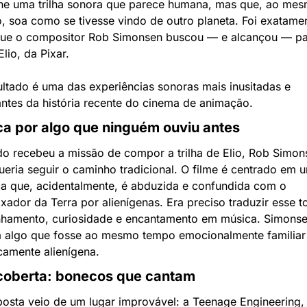
ne uma trilha sonora que parece humana, mas que, ao mes
, soa como se tivesse vindo de outro planeta. Foi exatamen
que o compositor Rob Simonsen buscou — e alcançou — par
Elio, da Pixar.
ultado é uma das experiências sonoras mais inusitadas e 
gantes da história recente do cinema de animação.
a por algo que ninguém ouviu antes
o recebeu a missão de compor a trilha de Elio, Rob Simons
ueria seguir o caminho tradicional. O filme é centrado em u
ça que, acidentalmente, é abduzida e confundida com o 
xador da Terra por alienígenas. Era preciso traduzir esse t
nhamento, curiosidade e encantamento em música. Simonse
a algo que fosse ao mesmo tempo emocionalmente familiar 
icamente alienígena.
coberta: bonecos que cantam
posta veio de um lugar improvável: a Teenage Engineering, 