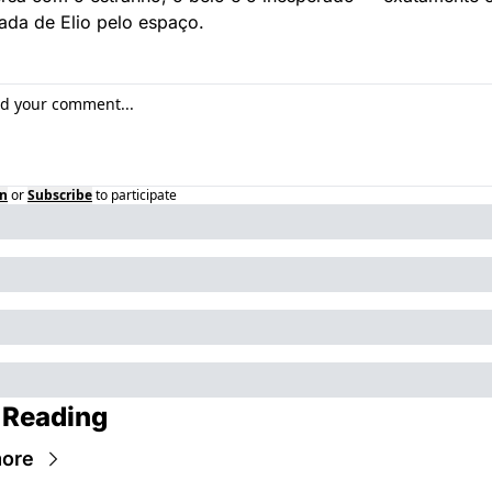
nada de Elio pelo espaço.
in
or
Subscribe
to participate
 Reading
ore