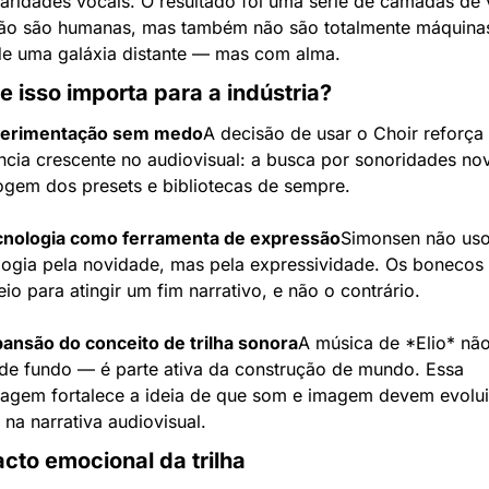
iaridades vocais. O resultado foi uma série de camadas de 
ão são humanas, mas também não são totalmente máquinas.
e uma galáxia distante — mas com alma.
e isso importa para a indústria?
perimentação sem medo
A decisão de usar o Choir reforça
ncia crescente no audiovisual: a busca por sonoridades nov
ogem dos presets e bibliotecas de sempre.
cnologia como ferramenta de expressão
Simonsen não uso
logia pela novidade, mas pela expressividade. Os bonecos 
io para atingir um fim narrativo, e não o contrário.
pansão do conceito de trilha sonora
A música de *Elio* não
de fundo — é parte ativa da construção de mundo. Essa 
agem fortalece a ideia de que som e imagem devem evoluir
 na narrativa audiovisual.
cto emocional da trilha