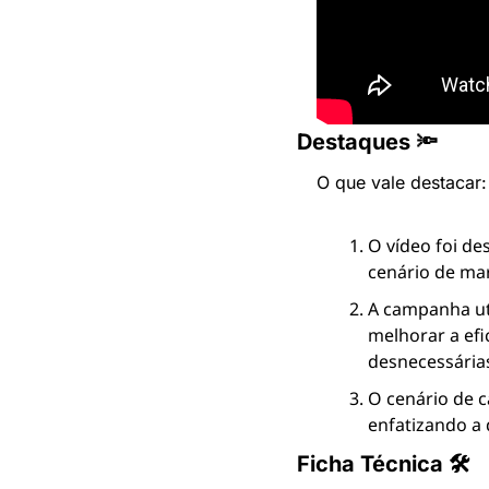
Destaques 🔦
O que vale destacar:
O vídeo foi de
cenário de mar
A campanha uti
melhorar a efi
desnecessárias
O cenário de c
enfatizando a 
Ficha Técnica 🛠