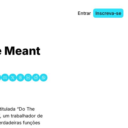
Entrar
Inscreva-se
 Meant 
itulada “Do The 
, um trabalhador de 
erdadeiras funções 