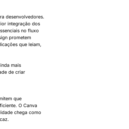
ra desenvolvedores. 
or integração dos 
senciais no fluxo 
sign prometem 
icações que leiam, 
inda mais 
de de criar 
mitem que 
iciente. O Canva 
lidade chega como 
icaz.