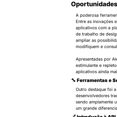
Oportunidades
A poderosa ferramen
Entre as inovações 
aplicativos com a pl
de trabalho de desi
ampliar as possibili
modifiquem e consul
Apresentadas por Ale
estimulante e replet
aplicativos ainda ma
🔧 
Ferramentas e S
Outro destaque foi a
desenvolvedores trad
sendo amplamente ut
um grande diferencia
🔗 
Introdução à AP