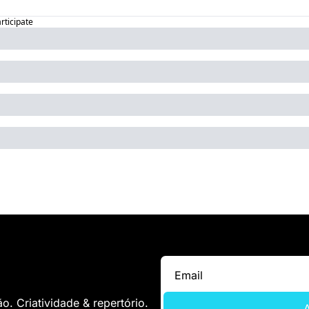
articipate
. Criatividade & repertório.
A