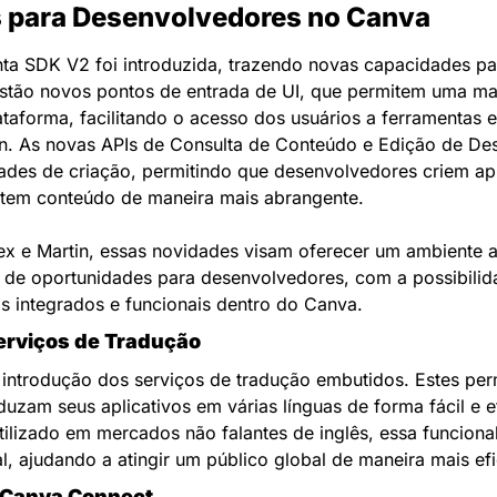
 para Desenvolvedores no Canva
ta SDK V2 foi introduzida, trazendo novas capacidades pa
estão novos pontos de entrada de UI, que permitem uma mai
ataforma, facilitando o acesso dos usuários a ferramentas es
gn. As novas APIs de Consulta de Conteúdo e Edição de De
dades de criação, permitindo que desenvolvedores criem apl
tem conteúdo de maneira mais abrangente.
x e Martin, essas novidades visam oferecer um ambiente a
o de oportunidades para desenvolvedores, com a possibilida
is integrados e funcionais dentro do Canva.
erviços de Tradução
 introdução dos serviços de tradução embutidos. Estes per
uzam seus aplicativos em várias línguas de forma fácil e ef
ilizado em mercados não falantes de inglês, essa funciona
l, ajudando a atingir um público global de maneira mais ef
I Canva Connect