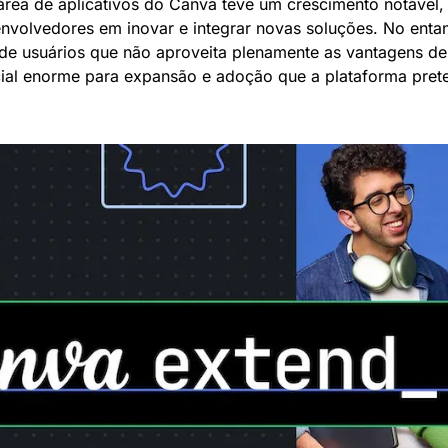
área de aplicativos do Canva teve um crescimento notável, r
volvedores em inovar e integrar novas soluções. No entant
a de usuários que não aproveita plenamente as vantagens des
ial enorme para expansão e adoção que a plataforma prete