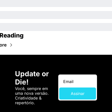
Reading
ore
Update or 
Die!
Você, sempre em 
uma nova versão. 
Assinar
Criatividade & 
repertório.