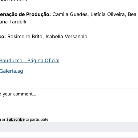
enação de Produção:
 Camila Guedes, Letícia Oliveira, Bea V
ana Tardelli
co:
 Rosimeire Brito, Isabella Versannio
Bauducco – Página Oficial
Galeria.ag
n
or
Subscribe
to participate