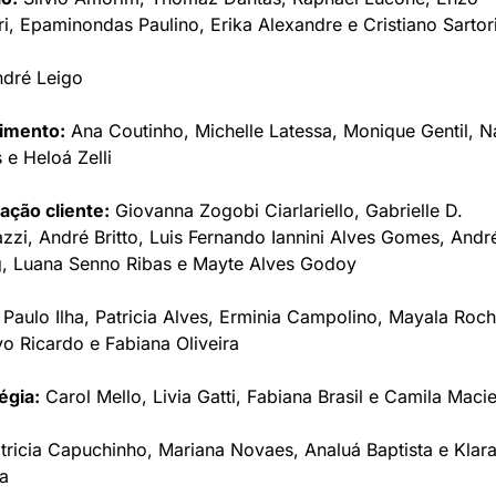
i, Epaminondas Paulino, Erika Alexandre e Cristiano Sartor
ndré Leigo
imento:
 Ana Coutinho, Michelle Latessa, Monique Gentil, Na
 e Heloá Zelli
ção cliente:
 Giovanna Zogobi Ciarlariello, Gabrielle D. 
zi, André Britto, Luis Fernando Iannini Alves Gomes, André
g, Luana Senno Ribas e Mayte Alves Godoy
 Paulo Ilha, Patricia Alves, Erminia Campolino, Mayala Rocha
o Ricardo e Fabiana Oliveira
égia:
 Carol Mello, Livia Gatti, Fabiana Brasil e Camila Macie
tricia Capuchinho, Mariana Novaes, Analuá Baptista e Klara
ra