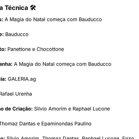
a Técnica 🛠
s:
 A Magia do Natal começa com Bauducco
e:
 Bauducco
to:
 Panettone e Chocottone
nha:
 A Magia do Natal começa com Bauducco
ia:
 GALERIA.ag
Rafael Urenha
o de Criação:
 Silvio Amorim e Raphael Lucone
Thomaz Dantas e Epaminondas Paulino
o:
 Silvio Amorim, Thomaz Dantas, Raphael Lucone, Enzo 