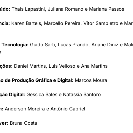
údo:
 Thais Lapastini, Juliana Romano e Mariana Passos
ncia:
 Karen Bartels, Marcello Pereira, Vitor Sampietro e Mari
 Tecnologia:
 Guido Sarti, Lucas Prando, Ariane Diniz e Malu
r
ções:
 Daniel Martins, Luis Velloso e Ana Martins
o de Produção Gráfica e Digital:
 Marcos Moura
ão Digital:
 Gessica Sales e Natassia Santoro
n:
 Anderson Moreira e Antônio Gabriel
yer:
 Bruna Costa