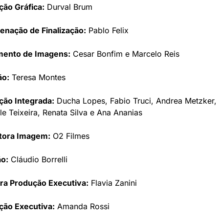
ão Gráfica:
 Durval Brum
enação de Finalização:
 Pablo Felix
mento de Imagens:
 Cesar Bonfim e Marcelo Reis
ão:
 Teresa Montes
ção Integrada:
 Ducha Lopes, Fabio Truci, Andrea Metzker, 
le Teixeira, Renata Silva e Ana Ananias
tora Imagem:
 O2 Filmes
o:
 Cláudio Borrelli
ra Produção Executiva:
 Flavia Zanini
ção Executiva:
 Amanda Rossi