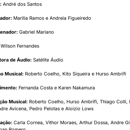
:
 André dos Santos
zador:
 Marilia Ramos e Andreia Figueiredo
enador:
 Gabriel Mariano
 Wilson Fernandes
tora de Áudio:
 Satélite Áudio
o Musical:
 Roberto Coelho, Kito Siqueira e Hurso Ambrifi
imento:
 Fernanda Costa e Karen Nakamura
ção Musical:
 Roberto Coelho, Hurso Ambrifi, Thiago Colli, Ko
dre Avicena, Pedro Pelotas e Aloizio Lows
zação:
 Carla Cornea, Vithor Moraes, Arthur Dossa, Andre Gia
eban Romero