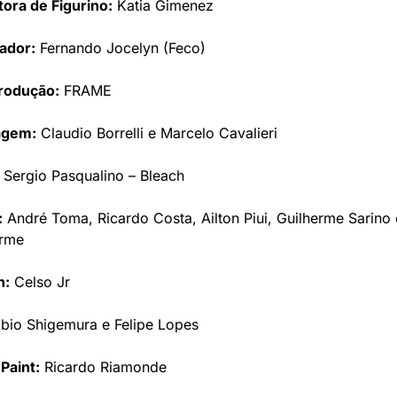
ora de Figurino:
 Katia Gimenez
ador:
 Fernando Jocelyn (Feco)
rodução:
 FRAME
agem:
 Claudio Borrelli e Marcelo Cavalieri
 Sergio Pasqualino – Bleach
:
 André Toma, Ricardo Costa, Ailton Piui, Guilherme Sarino 
erme
n:
 Celso Jr
abio Shigemura e Felipe Lopes
Paint:
 Ricardo Riamonde