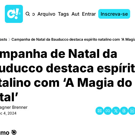
Início
Arquivo
Tags
Autores
Entrar
Inscreva-se
osts
Campanha de Natal da Bauducco destaca espírito natalino com ‘A Magia
mpanha de Natal da 
uducco destaca espírit
talino com ‘A Magia do 
tal’
gner Brenner
c 4, 2024
umo 🎯