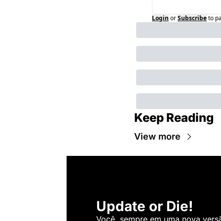
Login
or
Subscribe
to p
Keep Reading
View more
Update or Die!
Você, sempre em uma nova versão