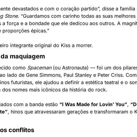
nte devastados e com o coração partido”, disse a família
ng Stone
. “Guardamos com carinho todas as suas melhores 
 a força e a bondade que ele dedicou aos outros. A magnit
e proporções épicas.”
iro integrante original do Kiss a morrer.
s da maquiagem
ecido como 
Spaceman
 (ou Astronauta) — foi um dos pilare
ao lado de Gene Simmons, Paul Stanley e Peter Criss. Com 
inos futuristas, ele ajudou a definir a estética teatral e o s
 dos nomes mais icônicos da história do rock.
riados com a banda estão 
“I Was Made for Lovin’ You”
, 
“D
ite”
, hinos que atravessaram gerações e transformaram o K
os conflitos