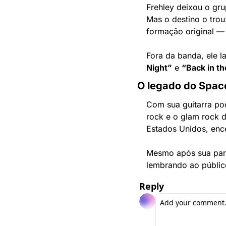
Frehley deixou o gr
Mas o destino o trou
formação original — 
Fora da banda, ele 
Night”
 e 
“Back in t
O legado do Spa
Com sua guitarra po
rock e o glam rock 
Estados Unidos, ence
Mesmo após sua part
lembrando ao públic
Reply