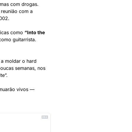
emas com drogas. 
 reunião com a 
2002.
sicas como 
“Into the 
como guitarrista.
a moldar o hard 
poucas semanas, nos 
te”.
nuarão vivos — 