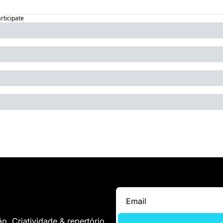
articipate
. Criatividade & repertório.