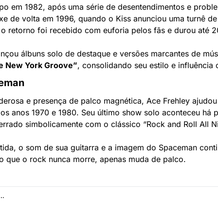
upo em 1982, após uma série de desentendimentos e probl
xe de volta em 1996, quando o Kiss anunciou uma turnê de
o retorno foi recebido com euforia pelos fãs e durou até 
lançou álbuns solo de destaque e versões marcantes de mú
he New York Groove”
, consolidando seu estilo e influência 
ceman
derosa e presença de palco magnética, Ace Frehley ajudou 
dos anos 1970 e 1980. Seu último show solo aconteceu há 
rrado simbolicamente com o clássico “Rock and Roll All Ni
ida, o som de sua guitarra e a imagem do Spaceman conti
o que o rock nunca morre, apenas muda de palco.