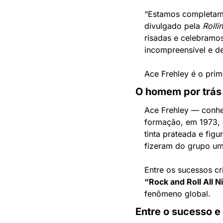
“Estamos completame
divulgado pela 
Rolli
risadas e celebramos
incompreensível e d
Ace Frehley é o prime
O homem por trá
Ace Frehley — conh
formação, em 1973, 
tinta prateada e figur
fizeram do grupo um
Entre os sucessos c
“Rock and Roll All N
fenômeno global.
Entre o sucesso e 