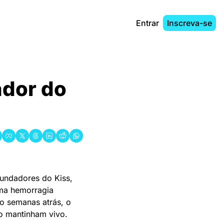
Entrar
Inscreva-se
dor do 
undadores do Kiss, 
ma hemorragia 
o semanas atrás, o 
 o mantinham vivo.