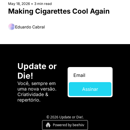
May 18, 2026
•
3 min read
Making Cigarettes Cool Again
Eduardo Cabral
Update or 
Die!
Você, sempre em 
uma nova versão. 
Assinar
Criatividade & 
repertório.
© 2026 Update or Die!.
Powered by beehiiv