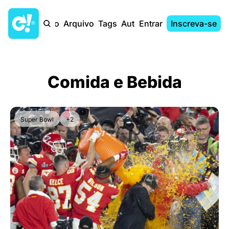
Início
Arquivo
Tags
Autores
Entrar
Inscreva-se
Comida e Bebida
Super Bowl
+2