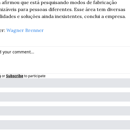
 afirmou que está pesquisando modos de fabricação 
izáveis para pessoas diferentes. Esse área tem diversas 
ilidades e soluções ainda inexistentes, conclui a empresa.
r: 
Wagner Brenner
n
or
Subscribe
to participate