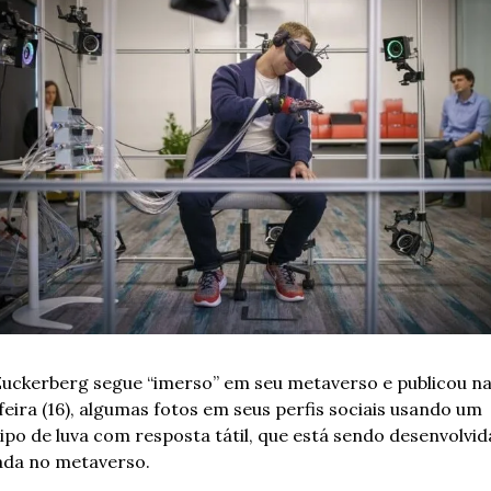
uckerberg segue “imerso” em seu metaverso e publicou na 
feira (16), algumas fotos em seus perfis sociais usando um 
ipo de luva com resposta tátil, que está sendo desenvolvida
ada no metaverso. 