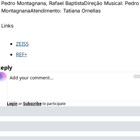
Pedro Montagnana, Rafael Baptista
Direção Musical: Pedro 
Montagnana
Atendimento: Tatiana Ornellas
Links
ZEISS
REF+
eply
Login
or
Subscribe
to participate