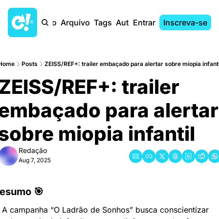
Início
Arquivo
Tags
Autores
Entrar
Inscreva-se
Home
Posts
ZEISS/REF+: trailer embaçado para alertar sobre miopia infanti
ZEISS/REF+: trailer 
embaçado para alertar 
sobre miopia infantil
Redação
Aug 7, 2025
esumo 🎯
A campanha “O Ladrão de Sonhos” busca conscientizar 