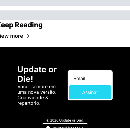
eep Reading
iew more
Update or 
Die!
Você, sempre em 
uma nova versão. 
Assinar
Criatividade & 
repertório.
© 2026 Update or Die!.
Powered by beehiiv