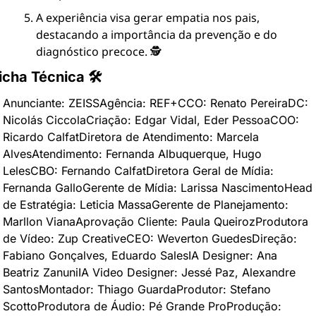
A experiência visa gerar empatia nos pais, 
destacando a importância da prevenção e do 
diagnóstico precoce. 🕵️
icha Técnica 🛠
Anunciante: ZEISS
Agência: REF+
CCO: Renato Pereira
DC: 
Nicolás Ciccola
Criação: Edgar Vidal, Eder Pessoa
COO: 
Ricardo Calfat
Diretora de Atendimento: Marcela 
Alves
Atendimento: Fernanda Albuquerque, Hugo 
Leles
CBO: Fernando Calfat
Diretora Geral de Mídia: 
Fernanda Gallo
Gerente de Mídia: Larissa Nascimento
Head 
de Estratégia: Leticia Massa
Gerente de Planejamento: 
Marllon Viana
Aprovação Cliente: Paula Queiroz
Produtora 
de Vídeo: Zup Creative
CEO: Weverton Guedes
Direção: 
Fabiano Gonçalves, Eduardo Sales
IA Designer: Ana 
Beatriz Zanuni
IA Video Designer: Jessé Paz, Alexandre 
Santos
Montador: Thiago Guarda
Produtor: Stefano 
Scotto
Produtora de Áudio: Pé Grande Pro
Produção: 