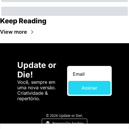
Keep Reading
View more
Update or 
Die!
Você, sempre em 
uma nova versão. 
Assinar
Criatividade & 
repertório.
© 2026 Update or Die!.
Powered by beehiiv