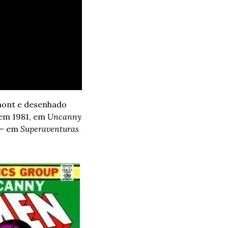
mont e desenhado 
 em 1981, em 
Uncanny 
 – em 
Superaventuras 