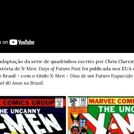
daptação da série de quadrinhos escrito por Chris Clare
stória de 
X-Men: Days of Future Past
 foi publicada nos EUA
 Brasil – com o título 
X-Men – Dias de um Futuro Esquecido
l 40 Anos no Brasil
.