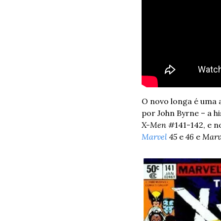
O novo longa é uma a
por John Byrne – a hi
X-Men
 #141-142, e no
Marvel
 45
 e 
46
 e 
Marve