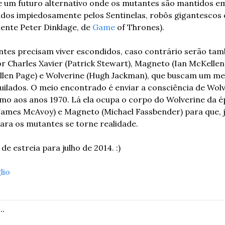
re um futuro alternativo onde os mutantes são mantidos e
os impiedosamente pelos Sentinelas, robôs gigantescos c
ente Peter Dinklage, de 
Game
 of Thrones).
ntes precisam viver escondidos, caso contrário serão tam
or Charles Xavier (Patrick Stewart), Magneto (Ian McKellen
(Ellen Page) e Wolverine (Hugh Jackman), que buscam um mei
ilados. O meio encontrado é enviar a consciência de Wol
o aos anos 1970. Lá ela ocupa o corpo do Wolverine da ép
(James McAvoy) e Magneto (Michael Fassbender) para que, 
para os mutantes se torne realidade.
de estreia para julho de 2014. :)
lio