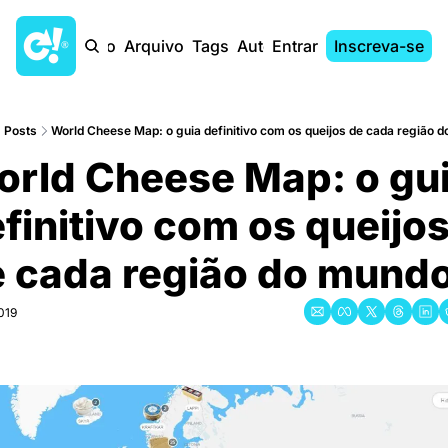
Início
Arquivo
Tags
Autores
Entrar
Inscreva-se
Posts
World Cheese Map: o guia definitivo com os queijos de cada região 
rld Cheese Map: o gui
finitivo com os queijos
 cada região do mund
019