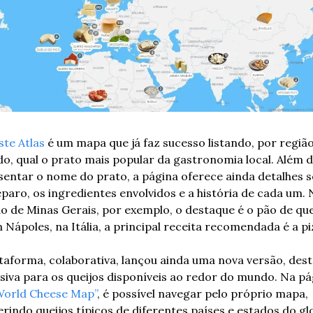
ste Atlas
 é um mapa que já faz sucesso listando, por região
, qual o prato mais popular da gastronomia local. Além d
entar o nome do prato, a página oferece ainda detalhes s
paro, os ingredientes envolvidos e a história de cada um. N
o de Minas Gerais, por exemplo, o destaque é o pão de quei
 Nápoles, na Itália, a principal receita recomendada é a pi
taforma, colaborativa, lançou ainda uma nova versão, desta
siva para os queijos disponíveis ao redor do mundo. Na pág
World Cheese Map”
, é possível navegar pelo próprio mapa, 
rindo queijos típicos de diferentes países e estados do glo