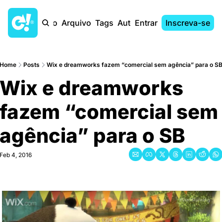
Início
Arquivo
Tags
Autores
Entrar
Inscreva-se
Home
Posts
Wix e dreamworks fazem “comercial sem agência” para o S
Wix e dreamworks 
fazem “comercial sem 
agência” para o SB
Feb 4, 2016