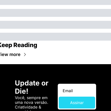
Keep Reading
iew more
Update or 
Die!
Você, sempre em 
uma nova versão. 
Assinar
Criatividade & 