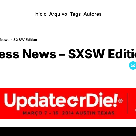
Início
Arquivo
Tags
Autores
 News – SXSW Edition
ness News – SXSW Edit