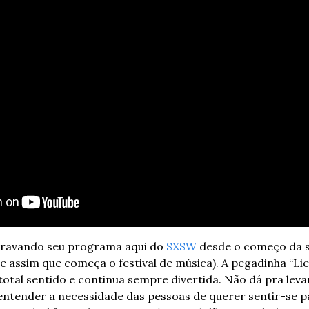
ravando seu programa aqui do 
SXSW
 desde o começo da s
assim que começa o festival de música). A pegadinha “Lie
total sentido e continua sempre divertida. Não dá pra levar 
entender a necessidade das pessoas de querer sentir-se pa