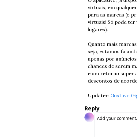
virtuais, em qualqu
para as marcas (o pro
virtuais! Só pode te
lugares). 
Quanto mais marcas e
seja, estamos faland
apenas por anúncios 
chances de serem ma
e um retorno super a
descontos de acordo 
Updater: 
Gustavo Gi
Reply