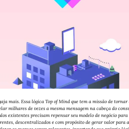
gaja mais. Essa lógica Top of Mind que tem a missão de tornar 
elar milhares de vezes a mesma mensagem na cabeça do consu
ulos existentes precisam repensar seu modelo de negócio para
rentes, descentralizados e com propósito de gerar valor para as
fazer as marcas serem relevantes, invertendo sua própria lógi