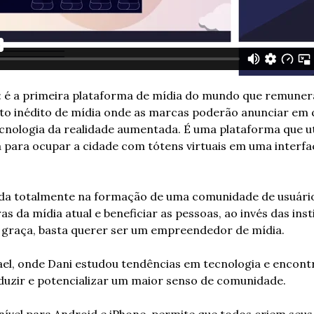
: é a primeira plataforma de mídia do mundo que remunera
to inédito de mídia onde as marcas poderão anunciar em q
nologia da realidade aumentada. É uma plataforma que util
para ocupar a cidade com tótens virtuais em uma interfac
da totalmente na formação de uma comunidade de usuário
s da mídia atual e beneficiar as pessoas, ao invés das insti
 graça, basta querer ser um empreendedor de mídia.
rael, onde Dani estudou tendências em tecnologia e encont
duzir e potencializar um maior senso de comunidade.
onível para Android e iPhone, permite que todos criem seus 