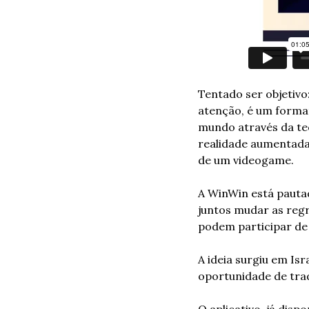
Tentado ser objetivo
atenção, é um forma
mundo através da tec
realidade aumentada 
de um videogame.
A WinWin está pauta
juntos mudar as regra
podem participar de
A ideia surgiu em Is
oportunidade de tra
O aplicativo, já disp