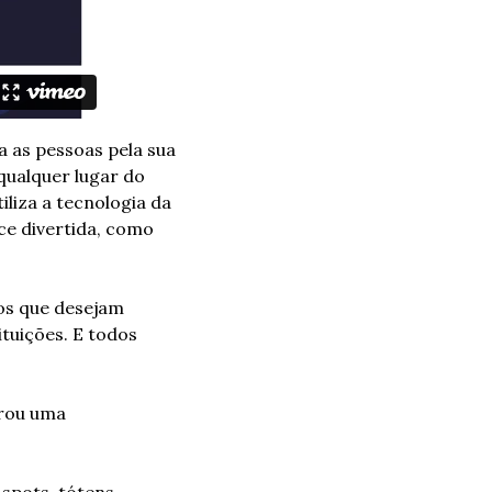
 as pessoas pela sua 
ualquer lugar do 
iza a tecnologia da 
e divertida, como 
s que desejam 
tuições. E todos 
rou uma 
spots, tótens 