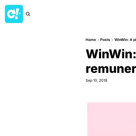
Home
Posts
WinWin: A pl
WinWin: 
remunera
Sep 10, 2018