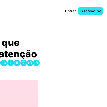
Entrar
Inscreva-se
 que 
tenção