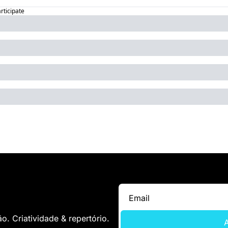
articipate
. Criatividade & repertório.
A