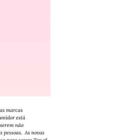
as marcas 
midor está 
 serem não 
 pessoas.  As novas 
ca para serem Top of 