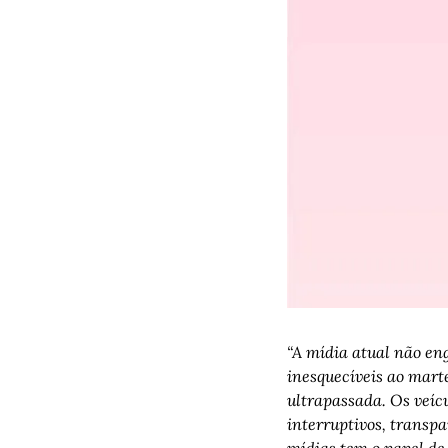
“A mídia atual não en
inesquecíveis ao mart
ultrapassada. Os veíc
interruptivos, transpa
mídias tem o papel de 