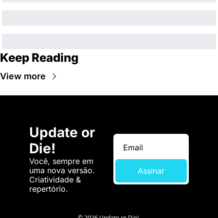
Keep Reading
View more
Update or 
Die!
Você, sempre em 
uma nova versão. 
Assinar
Criatividade & 
repertório.
© 2026 Update or Die!.