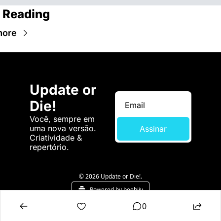
 Reading
more
Update or 
Die!
Você, sempre em 
uma nova versão. 
Assinar
Criatividade & 
repertório.
© 2026 Update or Die!.
Powered by beehiiv
0