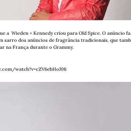
que a  Wieden + Kennedy criou para Old Spice. O anúncio fa
o ar na França durante o Grammy.
be.com/watch?v=cZV6ebHoJ08