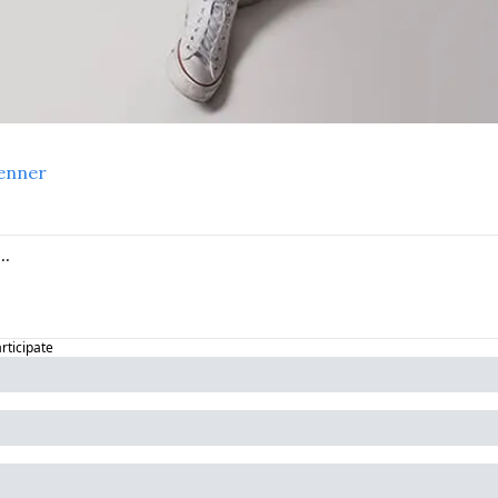
enner
articipate