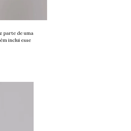
z parte de uma 
campanha que tira um sarro dos anúncios de fragrância tradicionais, que também inclui esse 