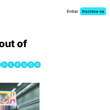
Entrar
Inscreva-se
ut of 