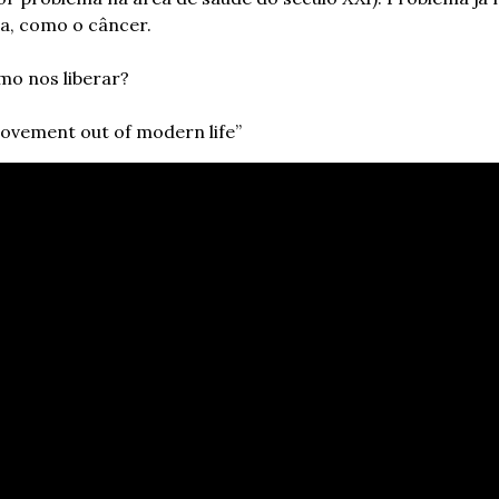
a, como o câncer.
mo nos liberar?
ovement out of modern life”