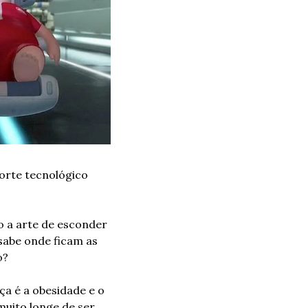
rte tecnológico 
 a arte de esconder 
sabe onde ficam as 
o?
a é a obesidade e o 
uito longe de ser 