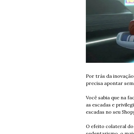
Por trás da inovaçã
precisa apontar sem
Você sabia que na fa
as escadas e privile
escadas no seu Shopp
O efeito colateral d
sedentarismo, o maio