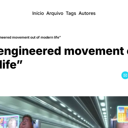
Início
Arquivo
Tags
Autores
neered movement out of modern life”
engineered movement o
ife”