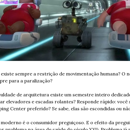
o existe sempre a restrição de movimentação humana? O no
pre para a paralização?
culdade de arquitetura existe um semestre inteiro dedicado
giar elevadores e escadas rolantes? Responde rápido: você 
ing Center preferido? Se sabe, elas são escondidas ou nã
o moderno é o consumidor preguiçoso. E o efeito da preguiç
r problema na área de saúde do século XXI). Problema já m