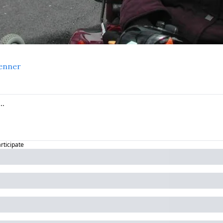
enner
articipate