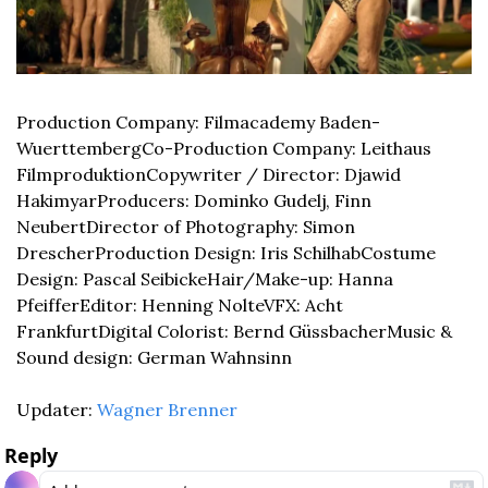
Production Company: Filmacademy Baden-
Wuerttemberg
Co-Production Company: Leithaus 
Filmproduktion
Copywriter / Director: Djawid 
Hakimyar
Producers: Dominko Gudelj, Finn 
Neubert
Director of Photography: Simon 
Drescher
Production Design: Iris Schilhab
Costume 
Design: Pascal Seibicke
Hair/Make-up: Hanna 
Pfeiffer
Editor: Henning Nolte
VFX: Acht 
Frankfurt
Digital Colorist: Bernd Güssbacher
Music & 
Sound design: German Wahnsinn
Updater: 
Wagner Brenner
Reply