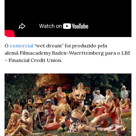
O 
comercial
 “wet dream” foi produzido pela 
alemã Filmacademy Baden-Wuerttemberg para o LBS 
– Financial Credit Union.