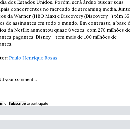
dia dos Estados Unidos. Porém, será árduo buscar seus 
ipais concorrentes no mercado de streaming media. Juntos
ços da Warner (HBO Max) e Discovery (Discovery +) têm 35 
es de assinantes em todo o mundo. Em contraste, a base d
ios da Netflix aumentou quase 8 vezes, com 270 milhões de
antes pagantes. Disney + tem mais de 100 milhões de 
antes.
er: 
Paulo Henrique Rosas
in
or
Subscribe
to participate