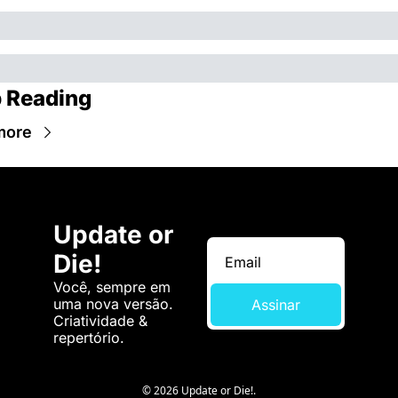
 Reading
more
Update or 
Die!
Você, sempre em 
uma nova versão. 
Assinar
Criatividade & 
repertório.
© 2026 Update or Die!.