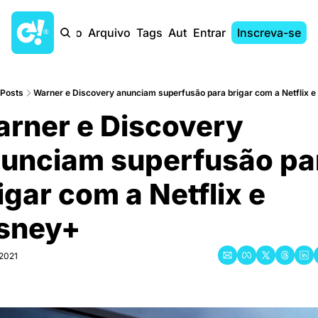
Início
Arquivo
Tags
Autores
Entrar
Inscreva-se
Posts
Warner e Discovery anunciam superfusão para brigar com a Netflix 
rner e Discovery 
unciam superfusão par
igar com a Netflix e 
sney+
 2021