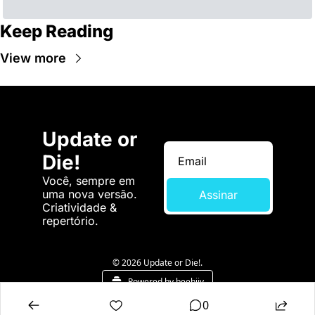
Keep Reading
View more
Update or 
Die!
Você, sempre em 
uma nova versão. 
Assinar
Criatividade & 
repertório.
© 2026 Update or Die!.
Powered by beehiiv
0