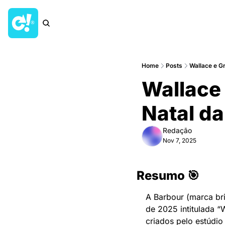
Home
Posts
Wallace e G
Wallace 
Natal d
Redação
Nov 7, 2025
Resumo 🎯
A Barbour (marca bri
de 2025 intitulada “
criados pelo estúdio