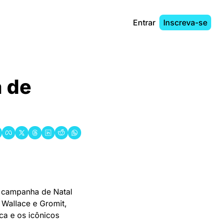
Entrar
Inscreva-se
 de 
 campanha de Natal 
Wallace e Gromit, 
a e os icônicos 