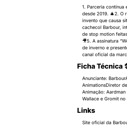
1. Parceria contínua
desde 2019. 🎄
2. O 
invento que causa si
cachecol Barbour, in
de stop motion feita
🎥
5. A assinatura “
de inverno e present
canal oficial da ma
Ficha Técnica 
Anunciante: Barbour
Animations
Diretor d
Animação: Aardman 
Wallace e Gromit no
Links
Site oficial da Barb