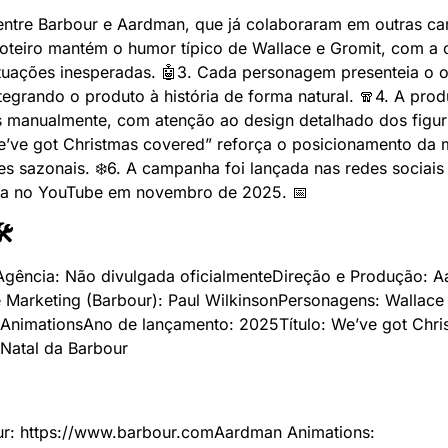
 entre Barbour e Aardman, que já colaboraram em outras ca
roteiro mantém o humor típico de Wallace e Gromit, com a 
tuações inesperadas. 🤖
3. Cada personagem presenteia o o
tegrando o produto à história de forma natural. 🧣
4. A produ
s manualmente, com atenção ao design detalhado dos figuri
We’ve got Christmas covered” reforça o posicionamento da 
es sazonais. ❄️
6. A campanha foi lançada nas redes sociais 
rca no YouTube em novembro de 2025. 📅
🛠
Agência: Não divulgada oficialmente
Direção e Produção: A
e Marketing (Barbour): Paul Wilkinson
Personagens: Wallace
Animations
Ano de lançamento: 2025
Título: We’ve got Chri
 Natal da Barbour
our: https://www.barbour.com
Aardman Animations: 