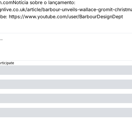
n.com
Notícia sobre o lançamento: 
live.co.uk/article/barbour-unveils-wallace-gromit-christma
ube: https://www.youtube.com/user/BarbourDesignDept
articipate