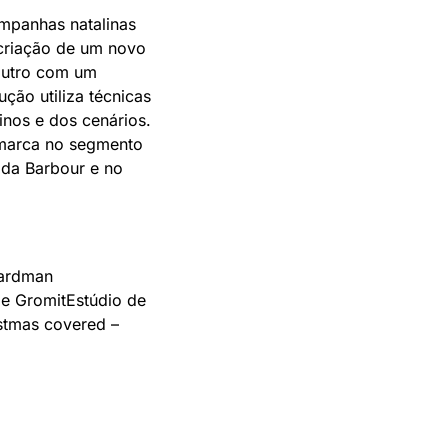
mpanhas natalinas 
criação de um novo 
utro com um 
ção utiliza técnicas 
nos e dos cenários. 
marca no segmento 
da Barbour e no 
ardman 
 e Gromit
Estúdio de 
stmas covered – 