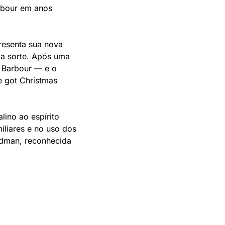
rbour em anos 
resenta sua nova 
da sorte. Após uma 
 Barbour — e o 
 got Christmas 
ino ao espírito 
liares e no uso dos 
dman, reconhecida 