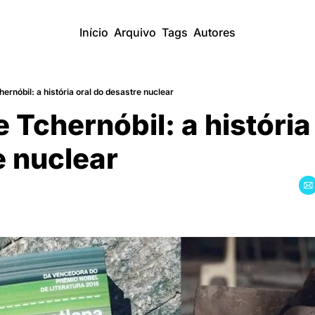
Início
Arquivo
Tags
Autores
ernóbil: a história oral do desastre nuclear
Tchernóbil: a história 
e nuclear