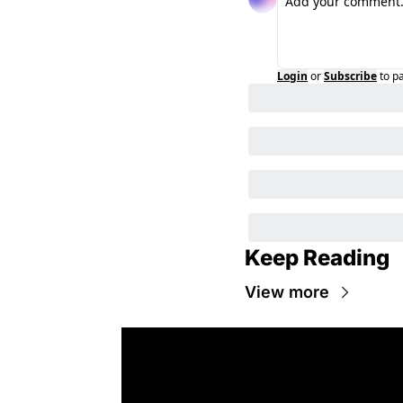
Login
or
Subscribe
to p
Keep Reading
View more