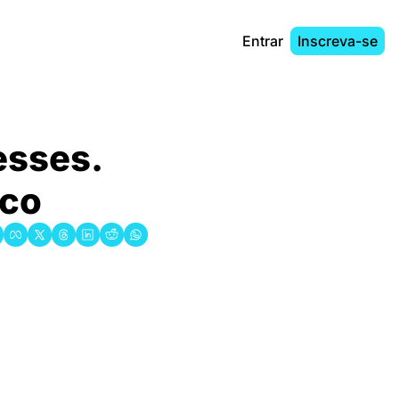
Entrar
Inscreva-se
sses. 
ico