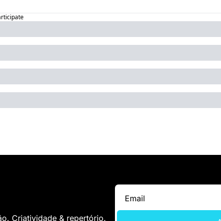
articipate
. Criatividade & repertório.