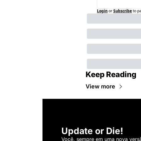
Login
or
Subscribe
to p
Keep Reading
View more
Update or Die!
Você, sempre em uma nova versão