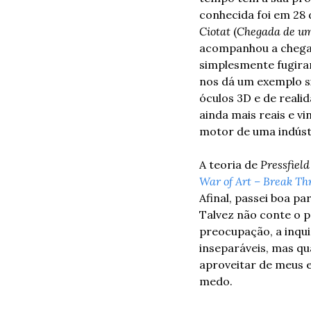
conhecida foi em 28 
Ciotat
 (
Chegada de um
acompanhou a chegada
simplesmente fugira
nos dá um exemplo s
óculos 3D e de reali
ainda mais reais e v
motor de uma indústr
A teoria de 
Pressfield
War of Art – Break Th
Afinal, passei boa pa
Talvez não conte o p
preocupação, a inqu
inseparáveis, mas qu
aproveitar de meus e
medo.