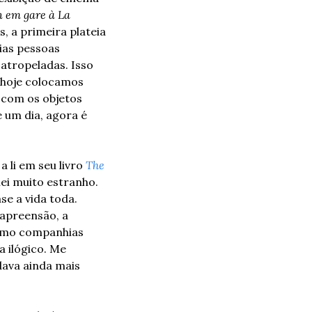
n em gare à La 
 a primeira plateia 
as pessoas 
tropeladas. Isso 
hoje colocamos 
 com os objetos 
 um dia, agora é 
li em seu livro 
The 
hei muito estranho. 
e a vida toda. 
apreensão, a 
omo companhias 
 ilógico. Me 
ava ainda mais 