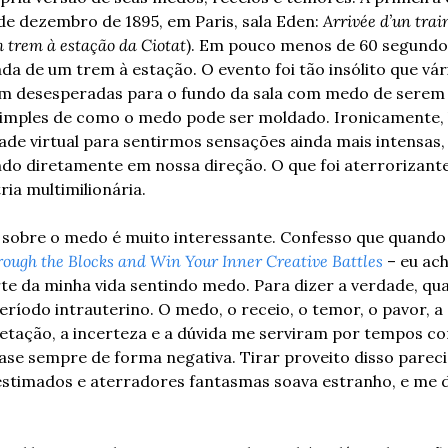
de dezembro de 1895, em Paris, sala Eden: 
Arrivée d’un trai
 trem à estação da Ciotat
). Em pouco menos de 60 segundos,
 de um trem à estação. O evento foi tão insólito que vári
m desesperadas para o fundo da sala com medo de serem a
imples de como o medo pode ser moldado. Ironicamente, 
dade virtual para sentirmos sensações ainda mais intensas,
indo diretamente em nossa direção. O que foi aterrorizante
ia multimilionária.
 sobre o medo é muito interessante. Confesso que quando a 
rough the Blocks and Win Your Inner Creative Battles
 – eu ac
rte da minha vida sentindo medo. Para dizer a verdade, quas
eríodo intrauterino. O medo, o receio, o temor, o pavor, a 
ietação, a incerteza e a dúvida me serviram por tempos c
ase sempre de forma negativa. Tirar proveito disso parecia
stimados e aterradores fantasmas soava estranho, e me d