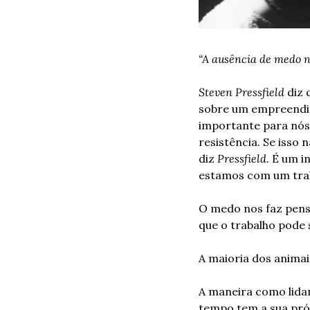
“A ausência de medo n
Steven Pressfield
 diz
sobre um empreendim
importante para nós 
resistência. Se isso 
diz 
Pressfield
. É um i
estamos com um trab
O medo nos faz pensa
que o trabalho pode 
A maioria dos anima
A maneira como lida
tempo tem a sua próp