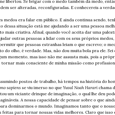
 me libertou. Se brigar com o medo também dá medo, entã
podem ser alteradas, reconfiguradas. E conhecereis a verd
medos era falar em público. E ainda continua sendo, tenh
 dessa situação está me ajudando a ser uma pessoa melhor
to mais criativa. Afinal, quando você aceita dar uma palestr
ajudar outras pessoas a lidar com os seus próprios medos, 
permitir que pessoas estranhas leiam o que escrevo; o medo
o do olho, é verdade. Mas, não dou muita bola pra ele. Sei 
um momento, mas isso não me assusta mais, pois a própria 
e tornar mais consciente de minha missão como profissiona
ssumindo postos de trabalho, há tempos na história do ho
mo sapiens
 se viu imerso no que 
Yuval Noah Harari
 chama d
tou um viciante drinque de imaginação, o qual lhe deu pode
gináveis. A nossa capacidade de pensar sobre o que ainda 
e para dominarmos o mundo. Imaginamos tanto que o nosso 
 feitas para tornar nossas vidas melhores. Claro que isso 