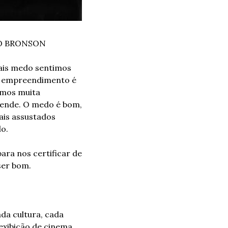
O BRONSON
ais medo sentimos 
 empreendimento é 
mos muita 
efende. O medo é bom, 
is assustados 
o.
ra nos certificar de 
ser bom.
a cultura, cada 
xibição de cinema 