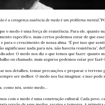
ão é a coragem;
a ausência de medo é um problema mental.”
P
 que o medo é uma força de resistência. Para ele, quanto m
ento específico, mais certos podemos estar de que esse
e para o crescimento de nossa alma. “É por isso que senti
não significasse nada para nós, não haveria resistência”, d
ndicador. O medo nos diz o que temos que fazer: quanto ma
alho ou chamado, mais seguros podemos estar por fazê-l
r nos detalhes, tomar precauções e preparar o terreno pa
sempre ser melhor. O medo nos faz imaginar, e isso pode 
is, como nós, sente medo…
mos com o medo é uma construção cultural. Cada povo, cad
ria versão de seus medos, receios e temores. A primeira e