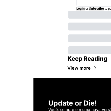
Login
or
Subscribe
to p
Keep Reading
View more
Update or Die!
Você, sempre em uma nova versão