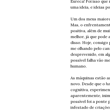
Eureca! Foi isso que
uma ideia, e ideias 
Um dos meus maiores 
Mas, o enfrentamento
positiva, além de mui
melhor, já que pode 
disso. Hoje, consigo 
me olhando pelo cant
desprevenido, em alg
possível falha vão m
humano.
As máquinas estão a
novo. Desde que o 
ho
cognitiva, experimen
aparentemente, inima
possível foi a pont
infestado de criações