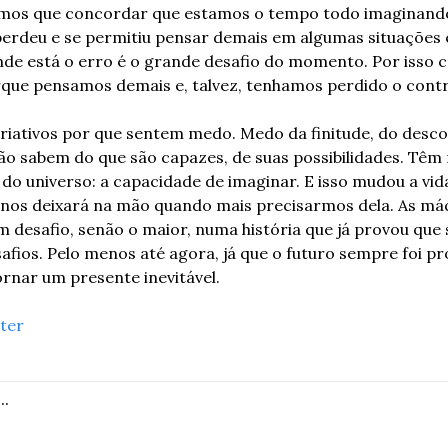
emos que concordar que estamos o tempo todo imaginando 
perdeu e se permitiu pensar demais em algumas situações
onde está o erro é o grande desafio do momento. Por isso cr
porque pensamos demais e, talvez, tenhamos perdido o contr
iativos por que sentem medo. Medo da finitude, do descon
ão sabem do que são capazes, de suas possibilidades. Têm 
o universo: a capacidade de imaginar. E isso mudou a vida
nos deixará na mão quando mais precisarmos dela. As máqu
 desafio, senão o maior, numa história que já provou que
afios. Pelo menos até agora, já que o futuro sempre foi pr
ornar um presente inevitável.
rter