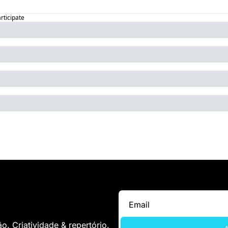
articipate
. Criatividade & repertório.