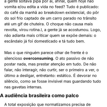
a gente soltava pipa por aí, afinal, quem hoje não 
vomita e/ou edita a vida no feed? Tudo é publicado: 
do café da manhã ao breakdown existencial, do pôr 
do sol frio captado de um carro parado no trânsito 
até um gif de chuteira. O choque não causa mais 
revolta, virou rotina.l, a gente já se acostumou. Logo, 
não adianta mais criticar quem se expõe demais: o 
escândalo já foi domesticado e tá tudo bem.
Mas o que ninguém parece olhar de frente é o 
silencioso 
overconsuming
. O ato passivo de não 
postar nada, mas prestar atenção em tudo. De não 
falar, não interagir, não curtir, ser o primeiro a ver, o 
último a desligar, entretanto: estático. É devorar no 
silêncio, como se fosse invisível mas guardando tudo 
nas gavetas internas.
A audiência brasileira como palco
A total exposição que normatizamos precisa de 