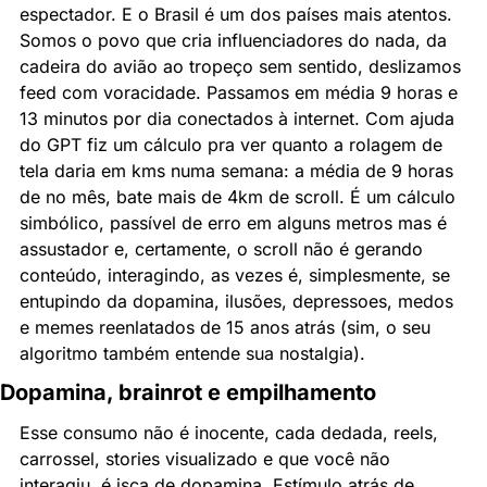
espectador. E o Brasil é um dos países mais atentos. 
Somos o povo que cria influenciadores do nada, da 
cadeira do avião ao tropeço sem sentido, deslizamos 
feed com voracidade. Passamos em média 9 horas e 
13 minutos por dia conectados à internet. Com ajuda 
do GPT fiz um cálculo pra ver quanto a rolagem de 
tela daria em kms numa semana: a média de 9 horas 
de no mês, bate mais de 4km de scroll. É um cálculo 
simbólico, passível de erro em alguns metros mas é 
assustador e, certamente, o scroll não é gerando 
conteúdo, interagindo, as vezes é, simplesmente, se 
entupindo da dopamina, ilusões, depressoes, medos 
e memes reenlatados de 15 anos atrás (sim, o seu 
algoritmo também entende sua nostalgia).
Dopamina, brainrot e empilhamento
Esse consumo não é inocente, cada dedada, reels, 
carrossel, stories visualizado e que você não 
interagiu, é isca de dopamina. Estímulo atrás de 