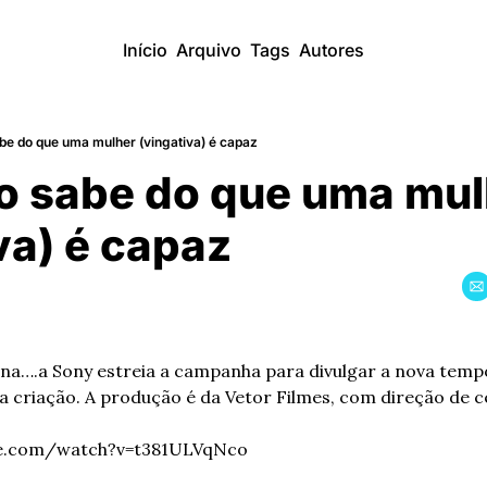
Início
Arquivo
Tags
Autores
abe do que uma mulher (vingativa) é capaz
̃o sabe do que uma mul
va) é capaz
ina….a Sony estreia a campanha para divulgar a nova temp
a a criação. A produção é da Vetor Filmes, com direção de 
be.com/watch?v=t381ULVqNco