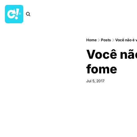
Home
Posts
Você não e
Você nã
fome
Jul 5, 2017