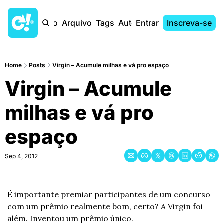
Início
Arquivo
Tags
Autores
Entrar
Inscreva-se
Home
Posts
Virgin – Acumule milhas e vá pro espaço
Virgin – Acumule 
milhas e vá pro 
espaço
Sep 4, 2012
É importante premiar participantes de um concurso 
com um prêmio realmente bom, certo? A Virgin foi 
além. Inventou um prêmio único.