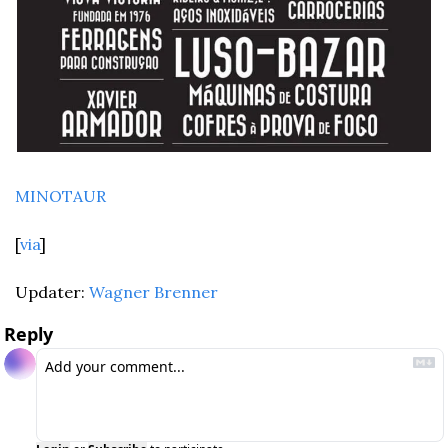
MINOTAUR
[
via
]
Updater: 
Wagner Brenner
Reply