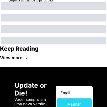
Login
or
Subscribe
to participate
Keep Reading
View more
Update or 
Die!
Você, sempre em 
uma nova versão. 
Assinar