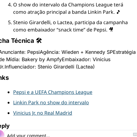
O show do intervalo da Champions League terá 
como atração principal a banda Linkin Park. 🎵
Stenio Girardelli, o Lactea, participa da campanha 
como embaixador “snack time” de Pepsi. 🎥
cha Técnica 🛠
Anunciante: Pepsi
Agência: Wieden + Kennedy SP
Estratégia 
de Mídia: Bakery by Ampfy
Embaixador: Vinicius 
Jr.
Influenciador: Stenio Girardelli (Lactea)
nks
Pepsi e a UEFA Champions League
Linkin Park no show do intervalo
Vinicius Jr. no Real Madrid
eply