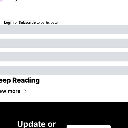
Login
or
Subscribe
to participate
eep Reading
ew more
Update or 