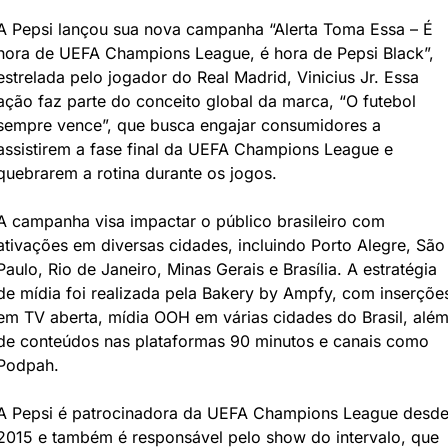
A Pepsi lançou sua nova campanha “Alerta Toma Essa – É 
hora de UEFA Champions League, é hora de Pepsi Black”, 
estrelada pelo jogador do Real Madrid, Vinicius Jr. Essa 
ação faz parte do conceito global da marca, “O futebol 
sempre vence”, que busca engajar consumidores a 
assistirem a fase final da UEFA Champions League e 
quebrarem a rotina durante os jogos.
A campanha visa impactar o público brasileiro com 
ativações em diversas cidades, incluindo Porto Alegre, São 
Paulo, Rio de Janeiro, Minas Gerais e Brasília. A estratégia 
de mídia foi realizada pela Bakery by Ampfy, com inserções
em TV aberta, mídia OOH em várias cidades do Brasil, além
de conteúdos nas plataformas 90 minutos e canais como 
Podpah.
A Pepsi é patrocinadora da UEFA Champions League desde
2015 e também é responsável pelo show do intervalo, que 