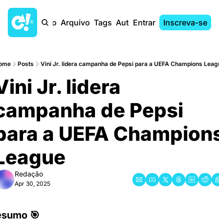
Início
Arquivo
Tags
Autores
Entrar
Inscreva-se
ome
Posts
Vini Jr. lidera campanha de Pepsi para a UEFA Champions Leag
Vini Jr. lidera 
campanha de Pepsi 
para a UEFA Champions
League
Redação
Apr 30, 2025
esumo 🎯