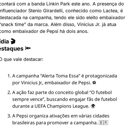
contará com a banda Linkin Park este ano. A presença do 
influenciador Stenio Girardelli, conhecido como Lactea, é 
destacada na campanha, tendo ele sido eleito embaixador 
“snack time” da marca. Além disso, Vinicius Jr. já atua 
como embaixador de Pepsi há dois anos.
dia 🎬
staques 🔦
O que vale destacar:
A campanha “Alerta Toma Essa” é protagonizada 
por Vinicius Jr., embaixador de Pepsi. ⚽️
A ação faz parte do conceito global “O futebol 
sempre vence”, buscando engajar fãs de futebol 
durante a UEFA Champions League. 🌍
A Pepsi organiza ativações em várias cidades 
brasileiras para promover a campanha. 🇧🇷