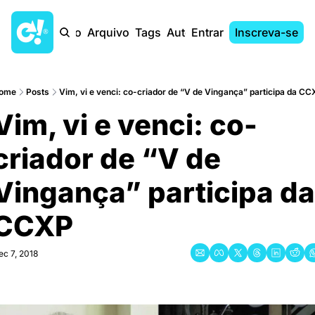
Início
Arquivo
Tags
Autores
Entrar
Inscreva-se
ome
Posts
Vim, vi e venci: co-criador de “V de Vingança” participa da CC
Vim, vi e venci: co-
criador de “V de 
Vingança” participa da 
CCXP
ec 7, 2018