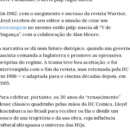
Em 1982, com o surgimento e sucesso da revista Warrior, 
Lloyd recebeu de seu editor a missão de criar um 
personagem
 no mesmo estilo pulp: nascia ali “V de 
Vingança”, com a colaboração de Alan Moore. 
A narrativa se dá num futuro distópico, quando um governo
fascista comanda a Inglaterra e promove as opressões 
próprias do regime. A trama teve boa aceitação, e foi 
interrompida com o fim da revista, mas retomada pela DC 
em 1988 — e adaptada para o cinema décadas depois, em 
2005. 
Para celebrar, portanto, os 30 anos do “renascimento” 
desse clássico quadrinho pelas mãos da DC Comics, Lloyd 
desembarca no Brasil para receber os fãs e dividir um 
pouco de sua trajetória e da sua obra, cuja influência 
cultural ultrapassa o universo das HQs. 