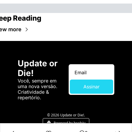
eep Reading
ew more
Update or 
Die!
Você, sempre em 
uma nova versão. 
Assinar
Criatividade & 
repertório.
© 2026 Update or Die!.
Powered by beehiiv