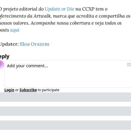
O projeto editorial do 
Update or Die
 na CCXP tem o 
oferecimento da Artwalk, marca que acredita e compartilha os 
nossos valores. Acompanhe nossa cobertura e veja todos os 
posts 
aqui
Updater: 
Eloa Orazem
eply
Login
or
Subscribe
to participate